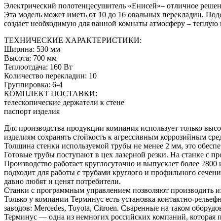
Электрический полотенцесушитель «Енисей»– отличное решени
Эта модель может иметь от 10 до 16 овальных перекладин. По
создает необходимую для ванной комнаты атмосферу – теплую 
ТЕХНИЧЕСКИЕ ХАРАКТЕРИСТИКИ:
Ширина: 530 мм
Высота: 700 мм
Теплоотдача: 160 Вт
Количество перекладин: 10
Группировка: 6-4
КОМПЛЕКТ ПОСТАВКИ:
телескопические держатели к стене
паспорт изделия
Для производства продукции компания использует только высо
изделиям сохранять стойкость к агрессивным коррозийным сред
Толщина стенки используемой трубы не менее 2 мм, это обеспе
Готовые трубы поступают в цех лазерной резки. На станке с 
Производство работает круглосуточно и выпускает более 2800
подходит для работы с трубами круглого и профильного сечен
давно любят и ценят потребители.
Станки с программным управлением позволяют производить и
Только у компании Терминус есть установка контактно-рельеф
заводов: Merсedes, Toyota, Citroen. Сваренные на таком обору
Терминус — одна из немногих российских компаний, которая 