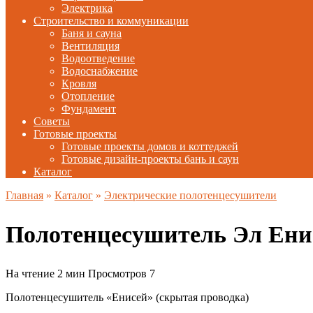
Электрика
Строительство и коммуникации
Баня и сауна
Вентиляция
Водоотведение
Водоснабжение
Кровля
Отопление
Фундамент
Советы
Готовые проекты
Готовые проекты домов и коттеджей
Готовые дизайн-проекты бань и саун
Каталог
Главная
»
Каталог
»
Электрические полотенцесушители
Полотенцесушитель Эл Ени
На чтение
2 мин
Просмотров
7
Полотенцесушитель «Енисей» (скрытая проводка)