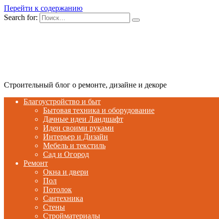
Перейти к содержанию
Search for:
Строительный блог о ремонте, дизайне и декоре
Благоустройство и быт
Бытовая техника и оборудование
Дачные идеи Ландшафт
Идеи своими руками
Интерьер и Дизайн
Мебель и текстиль
Сад и Огород
Ремонт
Окна и двери
Пол
Потолок
Сантехника
Стены
Стройматериалы