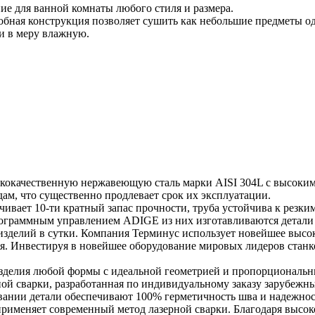
е для ванной комнаты любого стиля и размера.
добная конструкция позволяет сушить как небольшие предметы о
и в меру влажную.
кокачественную нержавеющую сталь марки AISI 304L с высоким 
ам, что существенно продлевает срок их эксплуатации.
чивает 10-ти кратный запас прочности, труба устойчива к резки
программным управлением ADIGE из них изготавливаются детали
 изделий в сутки. Компания Терминус использует новейшее выс
ия. Инвестируя в новейшее оборудование мировых лидеров стан
зделия любой формы с идеальной геометрией и пропорциональн
ной сварки, разработанная по индивидуальному заказу зарубеж
довании детали обеспечивают 100% герметичность шва и надежнос
применяет современный метод лазерной сварки. Благодаря высо