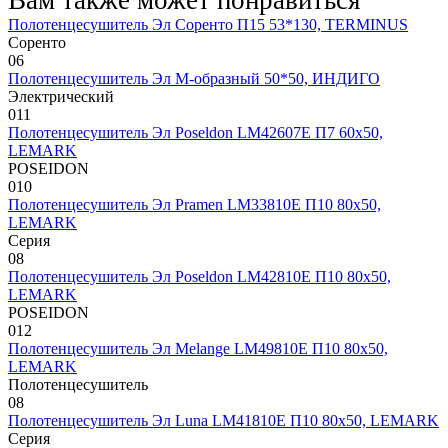
Полотенцесушитель Эл Соренто П15 53*130, TERMINUS
Соренто
0
6
Полотенцесушитель Эл М-образный 50*50, ИНДИГО
Электрический
0
11
Полотенцесушитель Эл Poseldon LM42607E П7 60х50,
LEMARK
POSEIDON
0
10
Полотенцесушитель Эл Pramen LM33810E П10 80х50,
LEMARK
Серия
0
8
Полотенцесушитель Эл Poseldon LM42810E П10 80х50,
LEMARK
POSEIDON
0
12
Полотенцесушитель Эл Melange LM49810E П10 80х50,
LEMARK
Полотенцесушитель
0
8
Полотенцесушитель Эл Luna LM41810E П10 80х50, LEMARK
Серия