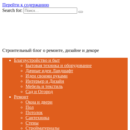
Перейти к содержанию
Search for:
Строительный блог о ремонте, дизайне и декоре
Благоустройство и быт
Бытовая техника и оборудование
Дачные идеи Ландшафт
Идеи своими руками
Интерьер и Дизайн
Мебель и текстиль
Сад и Огород
Ремонт
Окна и двери
Пол
Потолок
Сантехника
Стены
Стройматериалы