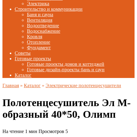
Электрика
Строительство и коммуникации
Баня и сауна
Вентиляция
Водоотведение
Водоснабжение
Кровля
Отопление
Фундамент
Советы
Готовые проекты
Готовые проекты домов и коттеджей
Готовые дизайн-проекты бань и саун
Каталог
Главная
»
Каталог
»
Электрические полотенцесушители
Полотенцесушитель Эл М-
образный 40*50, Олимп
На чтение
1 мин
Просмотров
5