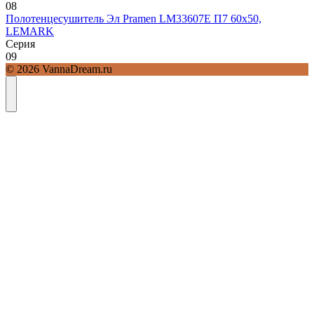
0
8
Полотенцесушитель Эл Pramen LM33607E П7 60х50,
LEMARK
Серия
0
9
© 2026 VannaDream.ru