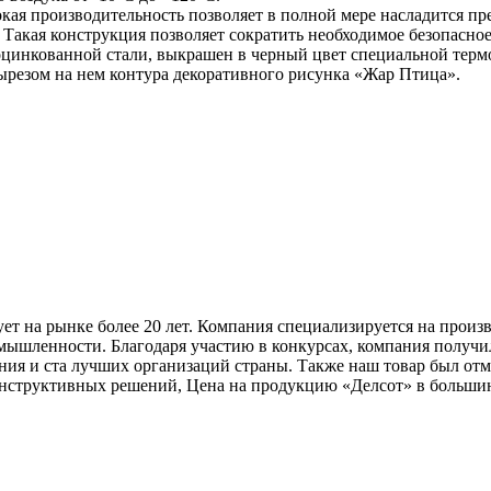
кая производительность позволяет в полной мере насладится п
. Такая конструкция позволяет сократить необходимое безопасно
инкованной стали, выкрашен в черный цвет специальной термос
ырезом на нем контура декоративного рисунка «Жар Птица».
ет на рынке более 20 лет. Компания специализируется на произв
омышленности. Благодаря участию в конкурсах, компания получ
ния и ста лучших организаций страны. Также наш товар был от
нструктивных решений, Цена на продукцию «Делсот» в большинс