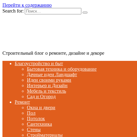
Перейти к содержанию
Search for:
Строительный блог о ремонте, дизайне и декоре
Благоустройство и быт
Бытовая техника и оборудование
Дачные идеи Ландшафт
Идеи своими руками
Интерьер и Дизайн
Мебель и текстиль
Сад и Огород
Ремонт
Окна и двери
Пол
Потолок
Сантехника
Стены
Стройматериалы