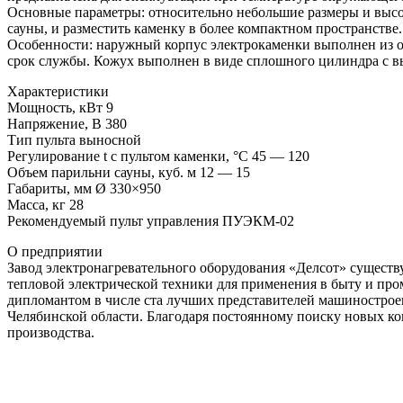
Основные параметры: относительно небольшие размеры и высо
сауны, и разместить каменку в более компактном пространстве
Особенности: наружный корпус электрокаменки выполнен из оц
срок службы. Кожух выполнен в виде сплошного цилиндра с в
Xарактеристики
Мощность, кВт 9
Напряжение, В 380
Тип пульта выносной
Регулирование t с пультом каменки, °C 45 — 120
Объем парильни сауны, куб. м 12 — 15
Габариты, мм Ø 330×950
Масса, кг 28
Рекомендуемый пульт управления ПУЭКМ-02
О предприятии
Завод электронагревательного оборудования «Делсот» существу
тепловой электрической техники для применения в быту и пр
дипломантом в числе ста лучших представителей машинострое
Челябинской области. Благодаря постоянному поиску новых ко
производства.