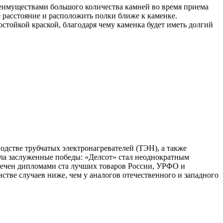
реимуществами большого количества камней во время приема
е расстояние и расположить полки ближе к каменке.
тойкой краской, благодаря чему каменка будет иметь долгий
одстве трубчатых электронагревателей (ТЭН), а также
ила заслуженные победы: «Делсот» стал неоднократным
мечен дипломами ста лучших товаров России, УРФО и
тве случаев ниже, чем у аналогов отечественного и западного