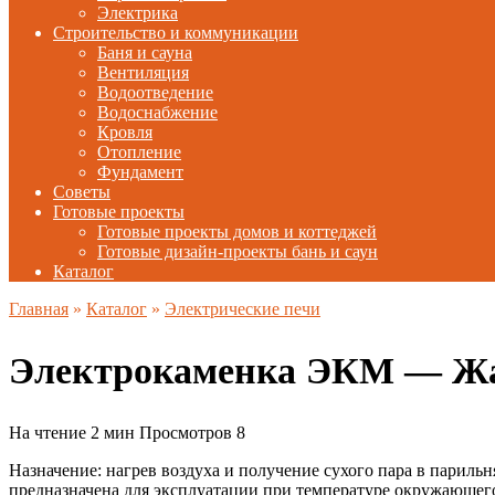
Электрика
Строительство и коммуникации
Баня и сауна
Вентиляция
Водоотведение
Водоснабжение
Кровля
Отопление
Фундамент
Советы
Готовые проекты
Готовые проекты домов и коттеджей
Готовые дизайн-проекты бань и саун
Каталог
Главная
»
Каталог
»
Электрические печи
Электрокаменка ЭКМ — Жа
На чтение
2 мин
Просмотров
8
Назначение: нагрев воздуха и получение сухого пара в париль
предназначена для эксплуатации при температуре окружающего 