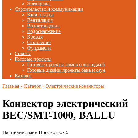
Электрика
Строительство и коммуникации
Баня и сауна
Вентиляция
Водоотведение
Водоснабжение
Кровля
Отопление
Фундамент
Советы
Готовые проекты
Готовые проекты домов и коттеджей
Готовые дизайн-проекты бань и саун
Каталог
Главная
»
Каталог
»
Электрические конвекторы
Конвектор электрический
BEC/SMT-1000, BALLU
На чтение
3 мин
Просмотров
5