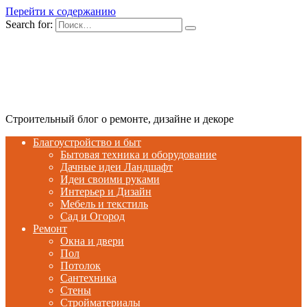
Перейти к содержанию
Search for:
Строительный блог о ремонте, дизайне и декоре
Благоустройство и быт
Бытовая техника и оборудование
Дачные идеи Ландшафт
Идеи своими руками
Интерьер и Дизайн
Мебель и текстиль
Сад и Огород
Ремонт
Окна и двери
Пол
Потолок
Сантехника
Стены
Стройматериалы