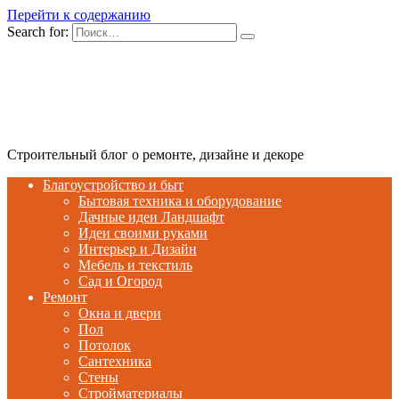
Перейти к содержанию
Search for:
Строительный блог о ремонте, дизайне и декоре
Благоустройство и быт
Бытовая техника и оборудование
Дачные идеи Ландшафт
Идеи своими руками
Интерьер и Дизайн
Мебель и текстиль
Сад и Огород
Ремонт
Окна и двери
Пол
Потолок
Сантехника
Стены
Стройматериалы