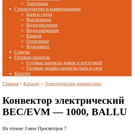
Электрика
Строительство и коммуникации
Баня и сауна
Вентиляция
Водоотведение
Водоснабжение
Кровля
Отопление
Фундамент
Советы
Готовые проекты
Готовые проекты домов и коттеджей
Готовые дизайн-проекты бань и саун
Каталог
Главная
»
Каталог
»
Электрические конвекторы
Конвектор электрический
BEC/EVM — 1000, BALLU
На чтение
3 мин
Просмотров
7