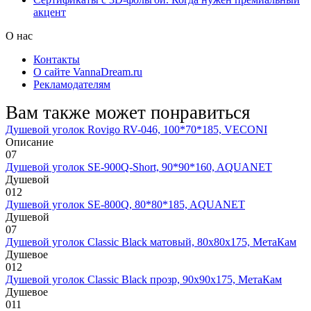
акцент
О нас
Контакты
О сайте VannaDream.ru
Рекламодателям
Вам также может понравиться
Душевой уголок Rovigo RV-046, 100*70*185, VECONI
Описание
0
7
Душевой уголок SE-900Q-Short, 90*90*160, AQUANET
Душевой
0
12
Душевой уголок SE-800Q, 80*80*185, AQUANET
Душевой
0
7
Душевой уголок Classic Black матовый, 80х80х175, МетаКам
Душевое
0
12
Душевой уголок Classic Black прозр, 90х90х175, МетаКам
Душевое
0
11