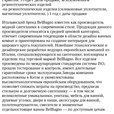
резинотехнических изделий
-на резинотехнические изделия (силиконовые уплотнители,
магнитные уплотнители, ) 1 год с даты продажи
Итальянский бренд BelBagno известен как производитель
модной сантехники в современном стиле. Продукция данного
производителя относятся к средней ценовой категории,
отвечает современным тенденциям в области дизайна ванных
комнат и ориентирована на создание интерьеров для
широкого круга покупателей. Новейшие технологические и
дизайнерские разработки ведущих европейских компаний из
Италии, специализирующихся на сантехнике, воплощены в
изделиях под торговой маркой BelBagno. Все изделия
произведены по международным стандартам системы ISO,
прошли тестирование и контроль, имеют длительные
гарантийные сроки эксплуатации.Заводы компании
расположены в Китае и укомплектованы
высокотехнологичным европейским оборудованием, что
позволяет снижать затраты на производство, предлагая
стильную и долговечную сантехнику — в том числе
великолепные умывальники, унитазы, мебель для ванной,
душевые уголки, двери в ниши, аксессуары для ванной,
полотенцечушители, смесители и знаменитые
отдельностоящие ванны BelBagno — по доступным ценам.