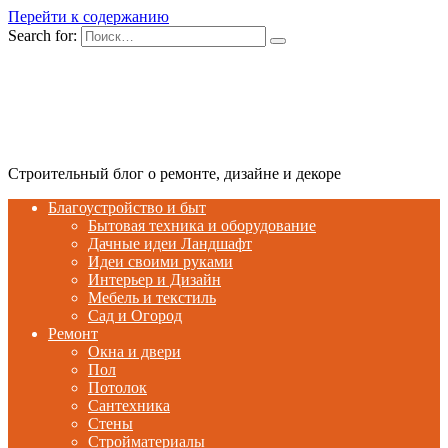
Перейти к содержанию
Search for:
Строительный блог о ремонте, дизайне и декоре
Благоустройство и быт
Бытовая техника и оборудование
Дачные идеи Ландшафт
Идеи своими руками
Интерьер и Дизайн
Мебель и текстиль
Сад и Огород
Ремонт
Окна и двери
Пол
Потолок
Сантехника
Стены
Стройматериалы