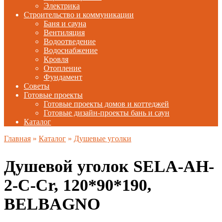
Электрика
Строительство и коммуникации
Баня и сауна
Вентиляция
Водоотведение
Водоснабжение
Кровля
Отопление
Фундамент
Советы
Готовые проекты
Готовые проекты домов и коттеджей
Готовые дизайн-проекты бань и саун
Каталог
Главная
»
Каталог
»
Душевые уголки
Душевой уголок SELA-AH-
2-C-Cr, 120*90*190,
BELBAGNO