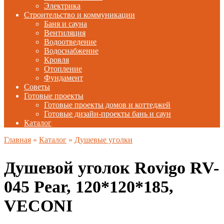
Электрика
Строительство и коммуникации
Баня и сауна
Вентиляция
Водоотведение
Водоснабжение
Кровля
Отопление
Фундамент
Советы
Готовые проекты
Готовые проекты домов и коттеджей
Готовые дизайн-проекты бань и саун
Каталог
Главная
»
Каталог
»
Душевые уголки
Душевой уголок Rovigo RV-
045 Pear, 120*120*185,
VECONI