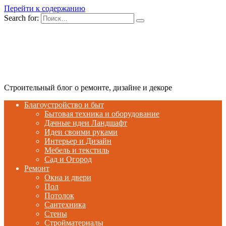
Перейти к содержанию
Search for:
Строительный блог о ремонте, дизайне и декоре
Благоустройство и быт
Бытовая техника и оборудование
Дачные идеи Ландшафт
Идеи своими руками
Интерьер и Дизайн
Мебель и текстиль
Сад и Огород
Ремонт
Окна и двери
Пол
Потолок
Сантехника
Стены
Стройматериалы