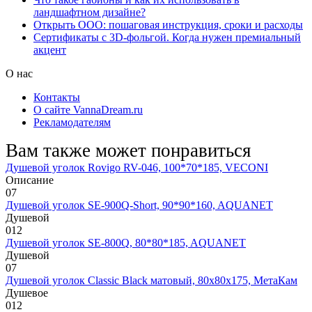
ландшафтном дизайне?
Открыть ООО: пошаговая инструкция, сроки и расходы
Сертификаты с 3D-фольгой. Когда нужен премиальный
акцент
О нас
Контакты
О сайте VannaDream.ru
Рекламодателям
Вам также может понравиться
Душевой уголок Rovigo RV-046, 100*70*185, VECONI
Описание
0
7
Душевой уголок SE-900Q-Short, 90*90*160, AQUANET
Душевой
0
12
Душевой уголок SE-800Q, 80*80*185, AQUANET
Душевой
0
7
Душевой уголок Classic Black матовый, 80х80х175, МетаКам
Душевое
0
12