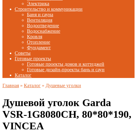
Электрика
Строительство и коммуникации
Баня и сауна
Вентиляция
Водоотведение
Водоснабжение
Кровля
Отопление
Фундамент
Советы
Готовые проекты
Готовые проекты домов и коттеджей
Готовые дизайн-проекты бань и саун
Каталог
Главная
»
Каталог
»
Душевые уголки
Душевой уголок Garda
VSR-1G8080CH, 80*80*190,
VINCEA