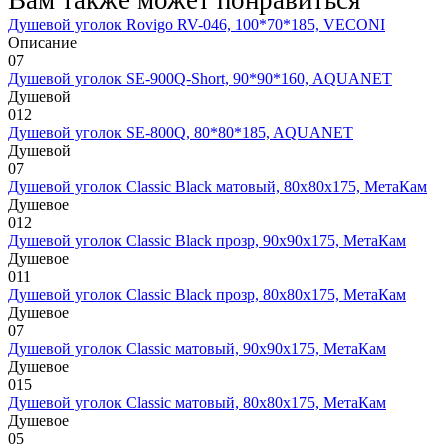
Душевой уголок Rovigo RV-046, 100*70*185, VECONI
Описание
0
7
Душевой уголок SE-900Q-Short, 90*90*160, AQUANET
Душевой
0
12
Душевой уголок SE-800Q, 80*80*185, AQUANET
Душевой
0
7
Душевой уголок Classic Black матовый, 80х80х175, МетаКам
Душевое
0
12
Душевой уголок Classic Black прозр, 90х90х175, МетаКам
Душевое
0
11
Душевой уголок Classic Black прозр, 80х80х175, МетаКам
Душевое
0
7
Душевой уголок Classic матовый, 90х90х175, МетаКам
Душевое
0
15
Душевой уголок Classic матовый, 80х80х175, МетаКам
Душевое
0
5