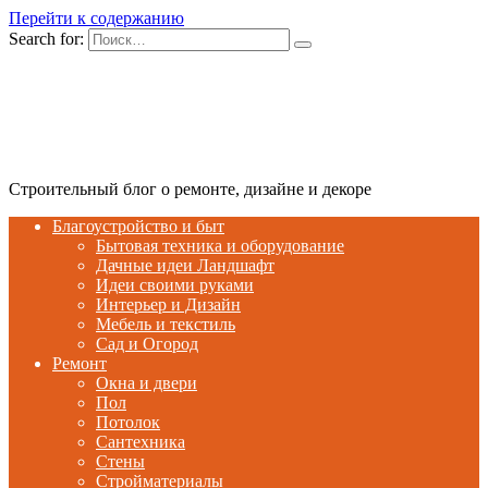
Перейти к содержанию
Search for:
Строительный блог о ремонте, дизайне и декоре
Благоустройство и быт
Бытовая техника и оборудование
Дачные идеи Ландшафт
Идеи своими руками
Интерьер и Дизайн
Мебель и текстиль
Сад и Огород
Ремонт
Окна и двери
Пол
Потолок
Сантехника
Стены
Стройматериалы