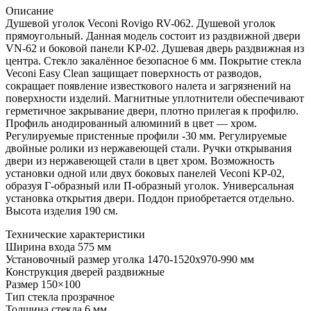
Описание
Душевой уголок Veconi Rovigo RV-062. Душевой уголок
прямоугольный. Данная модель состоит из раздвижной двери
VN-62 и боковой панели KP-02. Душевая дверь раздвижная из
центра. Стекло закалённое безопасное 6 мм. Покрытие стекла
Veconi Easy Clean защищает поверхность от разводов,
сокращает появление известкового налета и загрязнений на
поверхности изделий. Магнитные уплотнители обеспечивают
герметичное закрывание двери, плотно прилегая к профилю.
Профиль анодированный алюминий в цвет — хром.
Регулируемые пристенные профили -30 мм. Регулируемые
двойные ролики из нержавеющей стали. Ручки открывания
двери из нержавеющей стали в цвет хром. Возможность
установки одной или двух боковых панелей Veconi KP-02,
образуя Г-образный или П-образный уголок. Универсальная
установка открытия двери. Поддон приобретается отдельно.
Высота изделия 190 см.
Технические характеристики
Ширина входа 575 мм
Установочный размер уголка 1470-1520х970-990 мм
Конструкция дверей раздвижные
Размер 150×100
Тип стекла прозрачное
Толщина стекла 6 мм