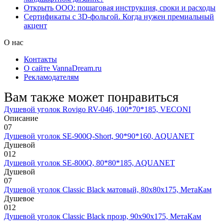
Открыть ООО: пошаговая инструкция, сроки и расходы
Сертификаты с 3D-фольгой. Когда нужен премиальный
акцент
О нас
Контакты
О сайте VannaDream.ru
Рекламодателям
Вам также может понравиться
Душевой уголок Rovigo RV-046, 100*70*185, VECONI
Описание
0
7
Душевой уголок SE-900Q-Short, 90*90*160, AQUANET
Душевой
0
12
Душевой уголок SE-800Q, 80*80*185, AQUANET
Душевой
0
7
Душевой уголок Classic Black матовый, 80х80х175, МетаКам
Душевое
0
12
Душевой уголок Classic Black прозр, 90х90х175, МетаКам