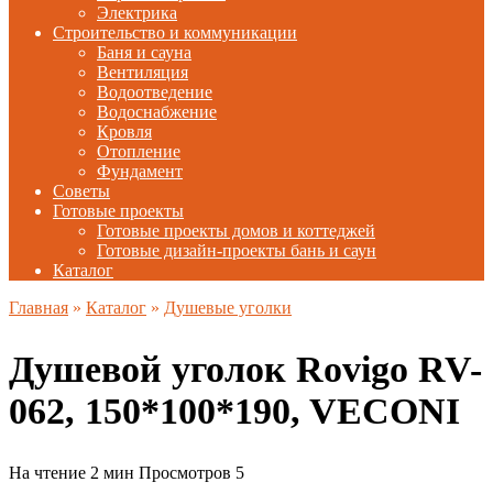
Электрика
Строительство и коммуникации
Баня и сауна
Вентиляция
Водоотведение
Водоснабжение
Кровля
Отопление
Фундамент
Советы
Готовые проекты
Готовые проекты домов и коттеджей
Готовые дизайн-проекты бань и саун
Каталог
Главная
»
Каталог
»
Душевые уголки
Душевой уголок Rovigo RV-
062, 150*100*190, VECONI
На чтение
2 мин
Просмотров
5