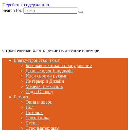
Перейти к содержанию
Search for:
Строительный блог о ремонте, дизайне и декоре
Благоустройство и быт
Бытовая техника и оборудование
Дачные идеи Ландшафт
Идеи своими руками
Интерьер и Дизайн
Мебель и текстиль
Сад и Огород
Ремонт
Окна и двери
Пол
Потолок
Сантехника
Стены
Стройматериалы