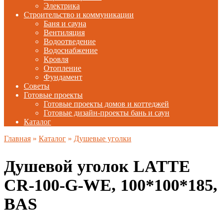
Электрика
Строительство и коммуникации
Баня и сауна
Вентиляция
Водоотведение
Водоснабжение
Кровля
Отопление
Фундамент
Советы
Готовые проекты
Готовые проекты домов и коттеджей
Готовые дизайн-проекты бань и саун
Каталог
Главная
»
Каталог
»
Душевые уголки
Душевой уголок LATTE
CR-100-G-WE, 100*100*185,
BAS