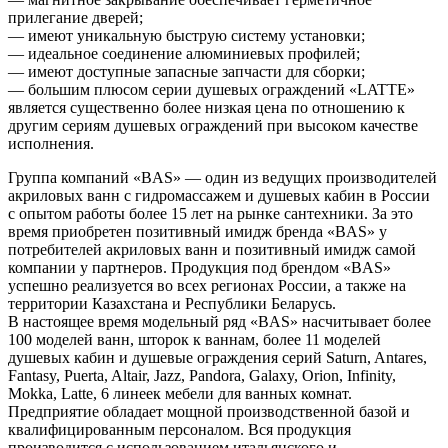
прилегание дверей;
— имеют уникальную быструю систему установки;
— идеальное соединение алюминиевых профилей;
— имеют доступные запасные запчасти для сборки;
— большим плюсом серии душевых ограждений «LATTE»
является существенно более низкая цена по отношению к
другим сериям душевых ограждений при высоком качестве
исполнения.
Группа компаний «BAS» — один из ведущих производителей
акриловых ванн с гидромассажем и душевых кабин в России
с опытом работы более 15 лет на рынке сантехники. За это
время приобретен позитивный имидж бренда «BAS» у
потребителей акриловых ванн и позитивный имидж самой
компании у партнеров. Продукция под брендом «BAS»
успешно реализуется во всех регионах России, а также на
территории Казахстана и Республики Беларусь.
В настоящее время модельный ряд «BAS» насчитывает более
100 моделей ванн, шторок к ваннам, более 11 моделей
душевых кабин и душевые ограждения серий Saturn, Antares,
Fantasy, Puerta, Altair, Jazz, Pandora, Galaxy, Orion, Infinity,
Mokka, Latte, 6 линеек мебели для ванных комнат.
Предприятие обладает мощной производственной базой и
квалифицированным персоналом. Вся продукция
производится с использованием итальянского и