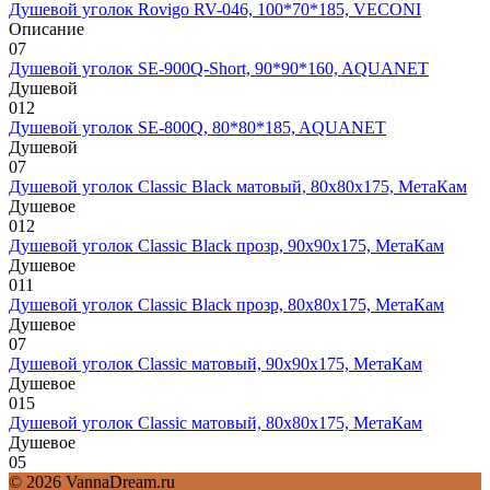
Душевой уголок Rovigo RV-046, 100*70*185, VECONI
Описание
0
7
Душевой уголок SE-900Q-Short, 90*90*160, AQUANET
Душевой
0
12
Душевой уголок SE-800Q, 80*80*185, AQUANET
Душевой
0
7
Душевой уголок Classic Black матовый, 80х80х175, МетаКам
Душевое
0
12
Душевой уголок Classic Black прозр, 90х90х175, МетаКам
Душевое
0
11
Душевой уголок Classic Black прозр, 80х80х175, МетаКам
Душевое
0
7
Душевой уголок Classic матовый, 90х90х175, МетаКам
Душевое
0
15
Душевой уголок Classic матовый, 80х80х175, МетаКам
Душевое
0
5
© 2026 VannaDream.ru