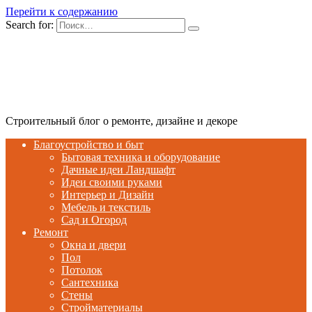
Перейти к содержанию
Search for:
Строительный блог о ремонте, дизайне и декоре
Благоустройство и быт
Бытовая техника и оборудование
Дачные идеи Ландшафт
Идеи своими руками
Интерьер и Дизайн
Мебель и текстиль
Сад и Огород
Ремонт
Окна и двери
Пол
Потолок
Сантехника
Стены
Стройматериалы