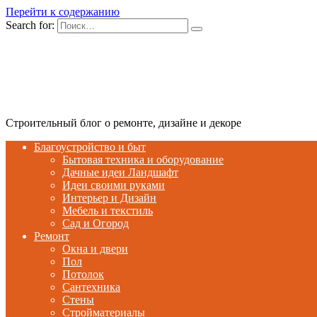
Перейти к содержанию
Search for:
Строительный блог о ремонте, дизайне и декоре
Благоустройство и быт
Бытовая техника и оборудование
Дачные идеи Ландшафт
Идеи своими руками
Интерьер и Дизайн
Мебель и текстиль
Сад и Огород
Ремонт
Окна и двери
Пол
Потолок
Сантехника
Стены
Стройматериалы