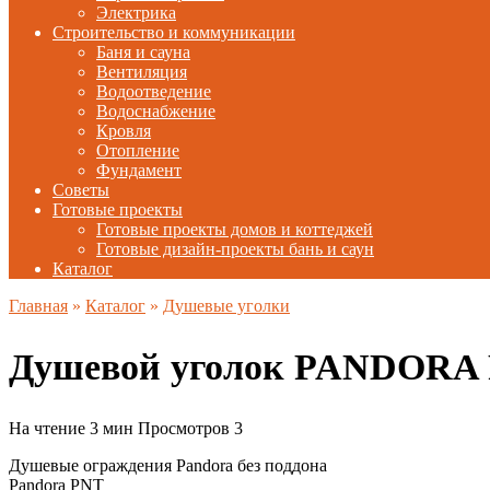
Электрика
Строительство и коммуникации
Баня и сауна
Вентиляция
Водоотведение
Водоснабжение
Кровля
Отопление
Фундамент
Советы
Готовые проекты
Готовые проекты домов и коттеджей
Готовые дизайн-проекты бань и саун
Каталог
Главная
»
Каталог
»
Душевые уголки
Душевой уголок PANDORA P
На чтение
3 мин
Просмотров
3
Душевые ограждения Pandora без поддона
Pandora PNT