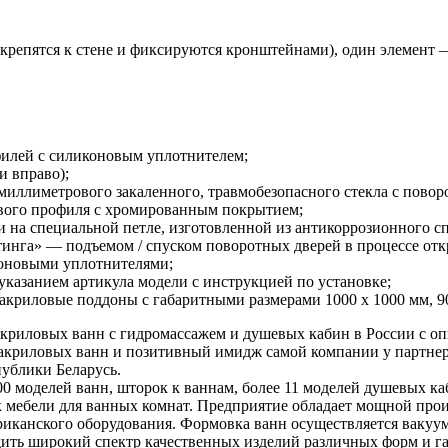
крепятся к стене и фиксируются кронштейнами), один элемент 
илей с силиконовым уплотнителем;
и вправо);
миллиметрового закаленного, травмобезопасного стекла с пово
ого профиля с хромированным покрытием;
и на специальной петле, изготовленной из антикоррозионного 
нга» — подъемом / спуском поворотных дверей в процессе отк
оновыми уплотнителями;
указанием артикула модели с инструкцией по установке;
криловые поддоны с габаритными размерами 1000 х 1000 мм, 90
иловых ванн с гидромассажем и душевых кабин в России с опыт
акриловых ванн и позитивный имидж самой компании у партнер
публики Беларусь.
моделей ванн, шторок к ваннам, более 11 моделей душевых кабин
 6 линеек мебели для ванных комнат. Предприятие обладает мощной
мериканского оборудования. Формовка ванн осуществляется ва
ить широкий спектр качественных изделий различных форм и га