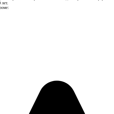
 лет.
роме: