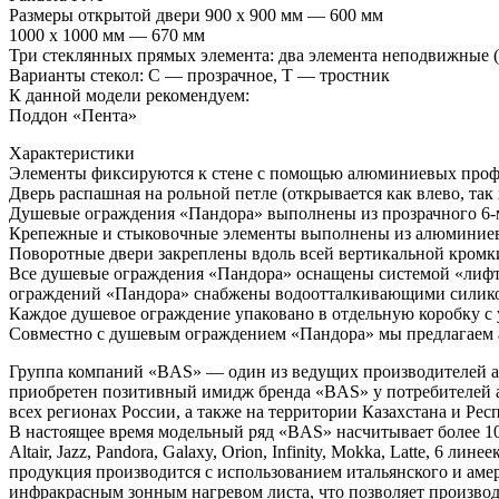
Размеры открытой двери 900 х 900 мм — 600 мм
1000 х 1000 мм — 670 мм
Три стеклянных прямых элемента: два элемента неподвижные (
Варианты стекол: С — прозрачное, Т — тростник
К данной модели рекомендуем:
Поддон «Пента»
Характеристики
Элементы фиксируются к стене с помощью алюминиевых проф
Дверь распашная на рольной петле (открывается как влево, так 
Душевые ограждения «Пандора» выполнены из прозрачного 6-
Крепежные и стыковочные элементы выполнены из алюминиев
Поворотные двери закреплены вдоль всей вертикальной кромк
Все душевые ограждения «Пандора» оснащены системой «лифти
ограждений «Пандора» снабжены водоотталкивающими силик
Каждое душевое ограждение упаковано в отдельную коробку с 
Совместно с душевым ограждением «Пандора» мы предлагаем а
Группа компаний «BAS» — один из ведущих производителей акр
приобретен позитивный имидж бренда «BAS» у потребителей 
всех регионах России, а также на территории Казахстана и Рес
В настоящее время модельный ряд «BAS» насчитывает более 100 
Altair, Jazz, Pandora, Galaxy, Orion, Infinity, Mokka, Latte,
продукция производится с использованием итальянского и а
инфракрасным зонным нагревом листа, что позволяет производ