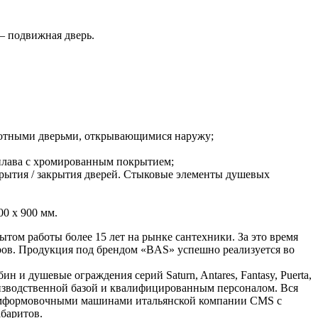
— подвижная дверь.
ротными дверьми, открывающимися наружу;
сплава с хромированным покрытием;
рытия / закрытия дверей. Стыковые элементы душевых
0 х 900 мм.
ом работы более 15 лет на рынке сантехники. За это время
ов. Продукция под брендом «BAS» успешно реализуется во
 и душевые ограждения серий Saturn, Antares, Fantasy, Puerta,
 производственной базой и квалифицированным персоналом. Вся
куумформовочными машинами итальянской компании CMS с
баритов.