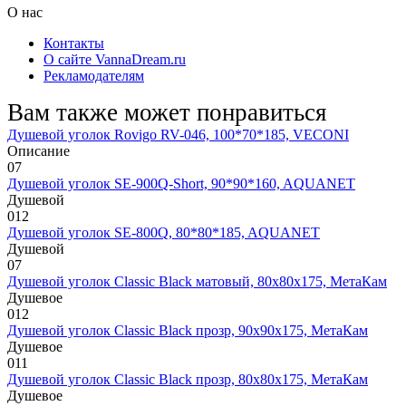
О нас
Контакты
О сайте VannaDream.ru
Рекламодателям
Вам также может понравиться
Душевой уголок Rovigo RV-046, 100*70*185, VECONI
Описание
0
7
Душевой уголок SE-900Q-Short, 90*90*160, AQUANET
Душевой
0
12
Душевой уголок SE-800Q, 80*80*185, AQUANET
Душевой
0
7
Душевой уголок Classic Black матовый, 80х80х175, МетаКам
Душевое
0
12
Душевой уголок Classic Black прозр, 90х90х175, МетаКам
Душевое
0
11
Душевой уголок Classic Black прозр, 80х80х175, МетаКам
Душевое