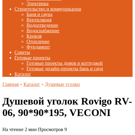
Электрика
Строительство и коммуникации
Баня и сауна
Вентиляция
Водоотведение
Водоснабжение
Кровля
Отопление
Фундамент
Советы
Готовые проекты
Готовые проекты домов и коттеджей
Готовые дизайн-проекты бань и саун
Каталог
Главная
»
Каталог
»
Душевые уголки
Душевой уголок Rovigo RV-
06, 90*90*195, VECONI
На чтение
2 мин
Просмотров
9