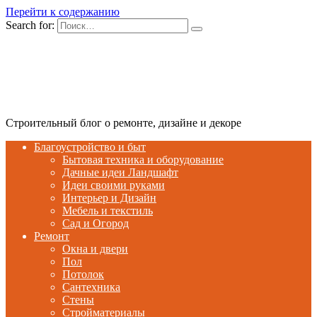
Перейти к содержанию
Search for:
Строительный блог о ремонте, дизайне и декоре
Благоустройство и быт
Бытовая техника и оборудование
Дачные идеи Ландшафт
Идеи своими руками
Интерьер и Дизайн
Мебель и текстиль
Сад и Огород
Ремонт
Окна и двери
Пол
Потолок
Сантехника
Стены
Стройматериалы