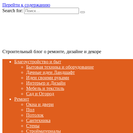
Перейти к содержанию
Search for:
Строительный блог о ремонте, дизайне и декоре
Благоустройство и быт
Бытовая техника и оборудование
Дачные идеи Ландшафт
Идеи своими руками
Интерьер и Дизайн
Мебель и текстиль
Сад и Огород
Ремонт
Окна и двери
Пол
Потолок
Сантехника
Стены
Стройматериалы