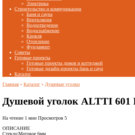
Электрика
Строительство и коммуникации
Баня и сауна
Вентиляция
Водоотведение
Водоснабжение
Кровля
Отопление
Фундамент
Советы
Готовые проекты
Готовые проекты домов и коттеджей
Готовые дизайн-проекты бань и саун
Каталог
Главная
»
Каталог
»
Душевые уголки
Душевой уголок ALTTI 601 F
На чтение
1 мин
Просмотров
5
ОПИСАНИЕ
Стекло:Матовое 6мм