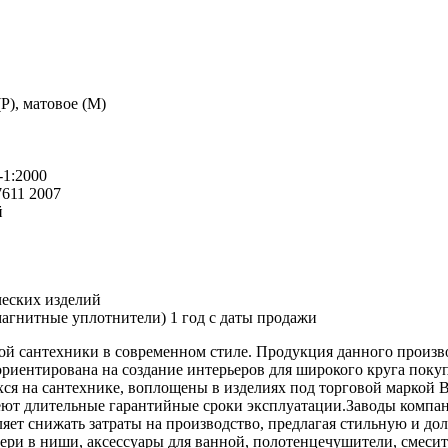
P), матовое (M)
-1:2000
611 2007
й
ческих изделий
агнитные уплотнители) 1 год с даты продажи
ой сантехники в современном стиле. Продукция данного произво
риентирована на создание интерьеров для широкого круга поку
я на сантехнике, воплощены в изделиях под торговой маркой 
меют длительные гарантийные сроки эксплуатации.Заводы компа
ет снижать затраты на производство, предлагая стильную и до
вери в ниши, аксессуары для ванной, полотенцечушители, смес