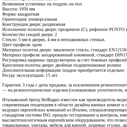
Возможная установка: на поддон, на пол
Высота: 1950 мм
Форма: квадратная
Ориентация: универсальная
Конструкция двери: раздвижная
Исполнение полотна двери: прозрачное (C), рифленое PUNTO (
Количество секций двери: 2
Стекло: 5 мм в дверях, 4 мм в неподвижных стенках.
Цвет профиля: хром
Материал полотна двери: закаленное стекло, стандарт EN12150
Материал профиля: анодированный алюминий, стандарт DIN17
Регулировка ширины: предусмотрена за счет боковых профиле
Крепления полотна двери: двойные подшипниковые ролики
Дополнительная информация: поддон приобретается отдельно
Ресурс эксплуатации: 15 лет
Гарантия: 3 года с даты продажи, за исключением резинотехни
— на резинотехнические изделия (силиконовые уплотнители, м
Итальянский бренд BelBagno известен как производитель модн
современным тенденциям в области дизайна ванных комнат и о
ведущих европейских компаний из Италии, специализирующихс
стандартам системы ISO, прошли тестирование и контроль, и
высокотехнологичным европейским оборудованием, что позволя
умывальники, унитазы, мебель для ванной, душевые уголки, д