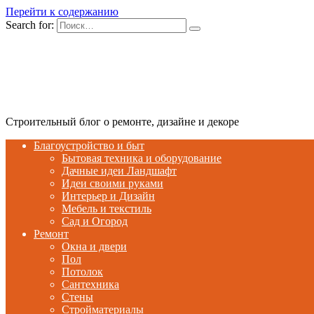
Перейти к содержанию
Search for:
Строительный блог о ремонте, дизайне и декоре
Благоустройство и быт
Бытовая техника и оборудование
Дачные идеи Ландшафт
Идеи своими руками
Интерьер и Дизайн
Мебель и текстиль
Сад и Огород
Ремонт
Окна и двери
Пол
Потолок
Сантехника
Стены
Стройматериалы