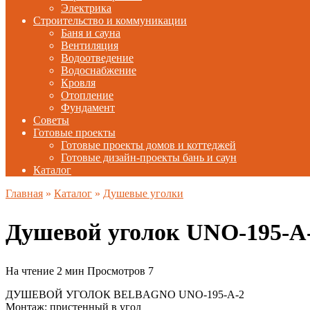
Электрика
Строительство и коммуникации
Баня и сауна
Вентиляция
Водоотведение
Водоснабжение
Кровля
Отопление
Фундамент
Советы
Готовые проекты
Готовые проекты домов и коттеджей
Готовые дизайн-проекты бань и саун
Каталог
Главная
»
Каталог
»
Душевые уголки
Душевой уголок UNO-195-A
На чтение
2 мин
Просмотров
7
ДУШЕВОЙ УГОЛОК BELBAGNO UNO-195-A-2
Монтаж: пристенный в угол