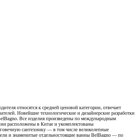
дителя относятся к средней ценовой категории, отвечает
пателей. Новейшие технологические и дизайнерские разработки
BelBagno. Все изделия произведены по международным
нии расположены в Китае и укомплектованы
лговечную сантехнику — в том числе великолепные
ители и знаменитые отдельностоящие ванны BelBagno — по