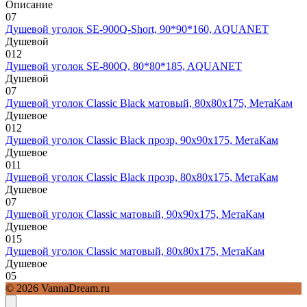
Описание
0
7
Душевой уголок SE-900Q-Short, 90*90*160, AQUANET
Душевой
0
12
Душевой уголок SE-800Q, 80*80*185, AQUANET
Душевой
0
7
Душевой уголок Classic Black матовый, 80х80х175, МетаКам
Душевое
0
12
Душевой уголок Classic Black прозр, 90х90х175, МетаКам
Душевое
0
11
Душевой уголок Classic Black прозр, 80х80х175, МетаКам
Душевое
0
7
Душевой уголок Classic матовый, 90х90х175, МетаКам
Душевое
0
15
Душевой уголок Classic матовый, 80х80х175, МетаКам
Душевое
0
5
© 2026 VannaDream.ru