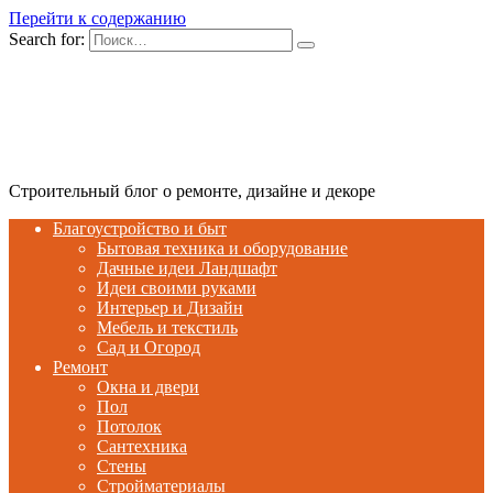
Перейти к содержанию
Search for:
Строительный блог о ремонте, дизайне и декоре
Благоустройство и быт
Бытовая техника и оборудование
Дачные идеи Ландшафт
Идеи своими руками
Интерьер и Дизайн
Мебель и текстиль
Сад и Огород
Ремонт
Окна и двери
Пол
Потолок
Сантехника
Стены
Стройматериалы