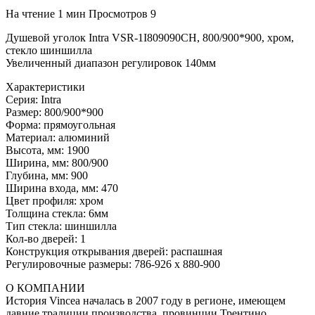
На чтение
1 мин
Просмотров
9
Душевой уголок Intra VSR-1I809090CH, 800/900*900, хром,
стекло шиншилла
Увеличенный диапазон регулировок 140мм
Характеристики
Серия: Intra
Размер: 800/900*900
Форма: прямоугольная
Материал: алюминий
Высота, мм: 1900
Ширина, мм: 800/900
Глубина, мм: 900
Ширина входа, мм: 470
Цвет профиля: хром
Толщина стекла: 6мм
Тип стекла: шиншилла
Кол-во дверей: 1
Конструкция открывания дверей: распашная
Регулировочные размеры: 786-926 x 880-900
О КОМПАНИИ
История Vincea началась в 2007 году в регионе, имеющем
давние традиции производства, провинции Трентино