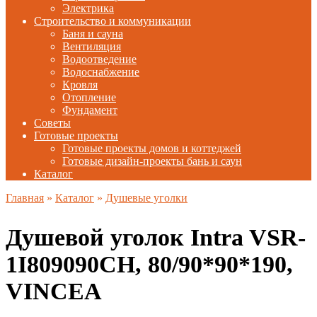
Электрика
Строительство и коммуникации
Баня и сауна
Вентиляция
Водоотведение
Водоснабжение
Кровля
Отопление
Фундамент
Советы
Готовые проекты
Готовые проекты домов и коттеджей
Готовые дизайн-проекты бань и саун
Каталог
Главная
»
Каталог
»
Душевые уголки
Душевой уголок Intra VSR-
1I809090CH, 80/90*90*190,
VINCEA