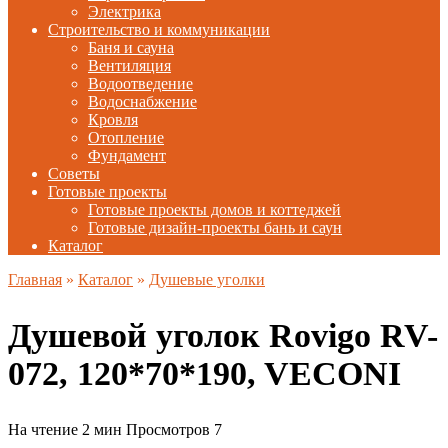
Электрика
Строительство и коммуникации
Баня и сауна
Вентиляция
Водоотведение
Водоснабжение
Кровля
Отопление
Фундамент
Советы
Готовые проекты
Готовые проекты домов и коттеджей
Готовые дизайн-проекты бань и саун
Каталог
Главная
»
Каталог
»
Душевые уголки
Душевой уголок Rovigo RV-
072, 120*70*190, VECONI
На чтение
2 мин
Просмотров
7