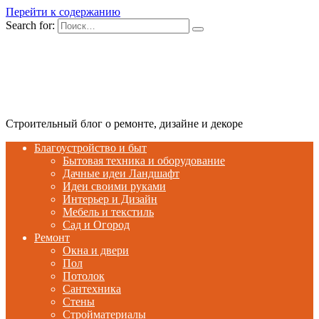
Перейти к содержанию
Search for:
Строительный блог о ремонте, дизайне и декоре
Благоустройство и быт
Бытовая техника и оборудование
Дачные идеи Ландшафт
Идеи своими руками
Интерьер и Дизайн
Мебель и текстиль
Сад и Огород
Ремонт
Окна и двери
Пол
Потолок
Сантехника
Стены
Стройматериалы