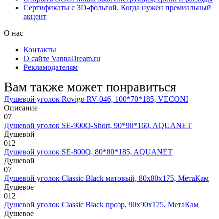
Сертификаты с 3D-фольгой. Когда нужен премиальный
акцент
О нас
Контакты
О сайте VannaDream.ru
Рекламодателям
Вам также может понравиться
Душевой уголок Rovigo RV-046, 100*70*185, VECONI
Описание
0
7
Душевой уголок SE-900Q-Short, 90*90*160, AQUANET
Душевой
0
12
Душевой уголок SE-800Q, 80*80*185, AQUANET
Душевой
0
7
Душевой уголок Classic Black матовый, 80х80х175, МетаКам
Душевое
0
12
Душевой уголок Classic Black прозр, 90х90х175, МетаКам
Душевое