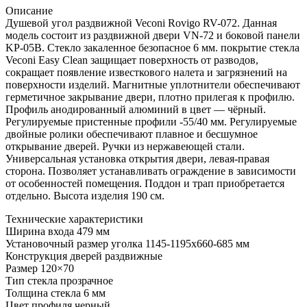
Описание
Душевой угол раздвижной Veconi Rovigo RV-072. Данная
модель состоит из раздвижной двери VN-72 и боковой панели
KP-05B. Стекло закаленное безопасное 6 мм. покрытие стекла
Veconi Easy Clean защищает поверхность от разводов,
сокращает появление известкового налета и загрязнений на
поверхности изделий. Магнитные уплотнители обеспечивают
герметичное закрывание двери, плотно прилегая к профилю.
Профиль анодированный алюминий в цвет — чёрный.
Регулируемые пристенные профили -55/40 мм. Регулируемые
двойные ролики обеспечивают плавное и бесшумное
открывание дверей. Ручки из нержавеющей стали.
Универсальная установка открытия двери, левая-правая
сторона. Позволяет устанавливать ограждение в зависимости
от особенностей помещения. Поддон и трап приобретается
отдельно. Высота изделия 190 см.
Технические характеристики
Ширина входа 479 мм
Установочный размер уголка 1145-1195х660-685 мм
Конструкция дверей раздвижные
Размер 120×70
Тип стекла прозрачное
Толщина стекла 6 мм
Цвет профиля черный