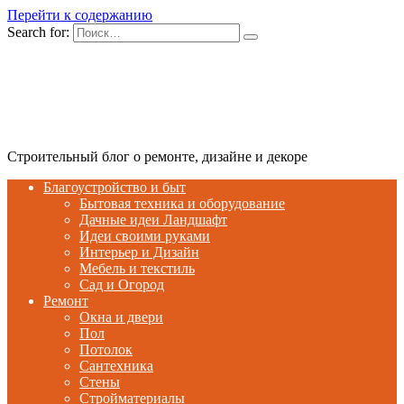
Перейти к содержанию
Search for:
Строительный блог о ремонте, дизайне и декоре
Благоустройство и быт
Бытовая техника и оборудование
Дачные идеи Ландшафт
Идеи своими руками
Интерьер и Дизайн
Мебель и текстиль
Сад и Огород
Ремонт
Окна и двери
Пол
Потолок
Сантехника
Стены
Стройматериалы