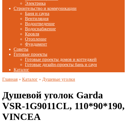
Электрика
Строительство и коммуникации
Баня и сауна
Вентиляция
Водоотведение
Водоснабжение
Кровля
Отопление
Фундамент
Советы
Готовые проекты
Готовые проекты домов и коттеджей
Готовые дизайн-проекты бань и саун
Каталог
Главная
»
Каталог
»
Душевые уголки
Душевой уголок Garda
VSR-1G9011CL, 110*90*190,
VINCEA