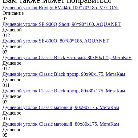
Душевой уголок Rovigo RV-046, 100*70*185, VECONI
Описание
0
7
Душевой уголок SE-900Q-Short, 90*90*160, AQUANET
Душевой
0
12
Душевой уголок SE-800Q, 80*80*185, AQUANET
Душевой
0
7
Душевой уголок Classic Black матовый, 80х80х175, МетаКам
Душевое
0
12
Душевой уголок Classic Black прозр, 90х90х175, МетаКам
Душевое
0
11
Душевой уголок Classic Black прозр, 80х80х175, МетаКам
Душевое
0
7
Душевой уголок Classic матовый, 90х90х175, МетаКам
Душевое
0
15
Душевой уголок Classic матовый, 80х80х175, МетаКам
Душевое
0
5