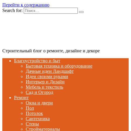
Перейти к содержанию
Search for:
Строительный блог о ремонте, дизайне и декоре
Благоустройство и быт
Бытовая техника и оборудование
Дачные идеи Ландшафт
Идеи своими руками
Интерьер и Дизайн
Мебель и текстиль
Сад и Огород
Ремонт
Окна и двери
Пол
Потолок
Сантехника
Стены
Стройматериалы