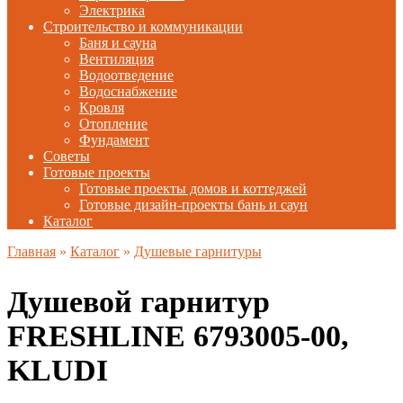
Электрика
Строительство и коммуникации
Баня и сауна
Вентиляция
Водоотведение
Водоснабжение
Кровля
Отопление
Фундамент
Советы
Готовые проекты
Готовые проекты домов и коттеджей
Готовые дизайн-проекты бань и саун
Каталог
Главная
»
Каталог
»
Душевые гарнитуры
Душевой гарнитур
FRESHLINE 6793005-00,
KLUDI