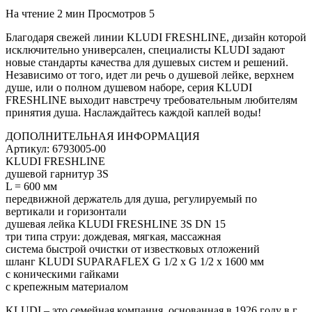
На чтение
2 мин
Просмотров
5
Благодаря свежей линии KLUDI FRESHLINE, дизайн которой
исключительно универсален, специалисты KLUDI задают
новые стандарты качества для душевых систем и решений.
Независимо от того, идет ли речь о душевой лейке, верхнем
душе, или о полном душевом наборе, серия KLUDI
FRESHLINE выходит навстречу требовательным любителям
принятия душа. Наслаждайтесь каждой каплей воды!
ДОПОЛНИТЕЛЬНАЯ ИНФОРМАЦИЯ
Артикул: 6793005-00
KLUDI FRESHLINE
душевой гарнитур 3S
L = 600 мм
передвижной держатель для душа, регулируемый по
вертикали и горизонтали
душевая лейка KLUDI FRESHLINE 3S DN 15
три типа струи: дождевая, мягкая, массажная
система быстрой очистки от известковых отложений
шланг KLUDI SUPARAFLEX G 1/2 x G 1/2 x 1600 мм
с коническими гайками
с крепежным материалом
KLUDI – это семейная компания, основанная в 1926 году в г.