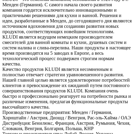
Менден (Германия). С самого начала своего развития
компания гордится исключительно инновационными и
практичными решениями для кухни и ванной. Решения и
идеи, разработанные в Менден, до сегодняшнего дня являются
источником вдохновения для созданияи развития новых
продуктов, соответствующих новейшим технологиям.
KLUDI является ведущим немецким производителем
смесителей для ванной комнаты и кухни, душевых систем и
систем налива и слива-перелива. Наши продукты в настоящее
время производятся на 5 заводах в Европе, а весь
технологический процесс подвержен строгим нормам
качества.
Качество продуктов KLUDI является несомненным и
полностью отвечает стратегии уравновешенного развития.
Нашей главной целью является удовлетворение потребностей
клиентов и превосхождение их ожиданий путем постоянного
совершенствования продуктов KLUDI. Компания очень
быстро и профессионально реагирует на потребности рынка и
различные изменения, предлагая функциональные продукты
высочайшего качества.
Производственные предприятия: Менден / Германия,
Хорнштайн / Австрия, Диошд / Венгрия, Рас-эль-Хайма / ОАЭ
Дистрибуция: Бенилюкс, Франция, Австрия, Румыния, Чехия,
Словакия, Венгрия, Болгария, Польша, КНР
Торговые представительства: Дубай, Россия, Украина,