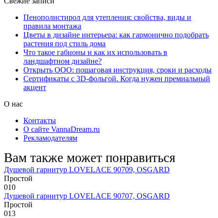
Свежие записи
Пенополистирол для утепления: свойства, виды и
правила монтажа
Цветы в дизайне интерьера: как гармонично подобрать
растения под стиль дома
Что такое габионы и как их использовать в
ландшафтном дизайне?
Открыть ООО: пошаговая инструкция, сроки и расходы
Сертификаты с 3D-фольгой. Когда нужен премиальный
акцент
О нас
Контакты
О сайте VannaDream.ru
Рекламодателям
Вам также может понравиться
Душевой гарнитур LOVELACE 90709, OSGARD
Простой
0
10
Душевой гарнитур LOVELACE 90707, OSGARD
Простой
0
13