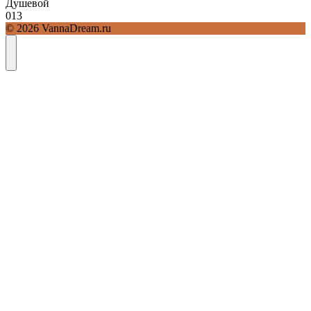
Душевой
0
13
© 2026 VannaDream.ru