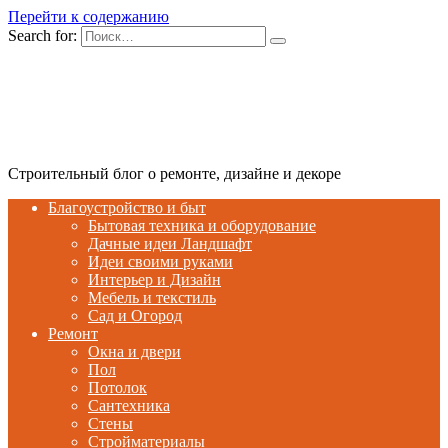
Перейти к содержанию
Search for:
Строительный блог о ремонте, дизайне и декоре
Благоустройство и быт
Бытовая техника и оборудование
Дачные идеи Ландшафт
Идеи своими руками
Интерьер и Дизайн
Мебель и текстиль
Сад и Огород
Ремонт
Окна и двери
Пол
Потолок
Сантехника
Стены
Стройматериалы