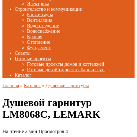
Электрика
Строительство и коммуникации
Баня и сауна
Вентиляция
Водоотведение
Водоснабжение
Кровля
Отопление
Фундамент
Советы
Готовые проекты
Готовые проекты домов и коттеджей
Готовые дизайн-проекты бань и саун
Каталог
Главная
»
Каталог
»
Душевые гарнитуры
Душевой гарнитур
LМ8068С, LEMARK
На чтение
2 мин
Просмотров
4