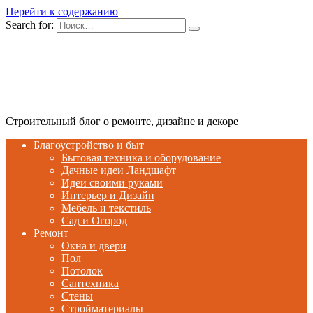
Перейти к содержанию
Search for:
Строительный блог о ремонте, дизайне и декоре
Благоустройство и быт
Бытовая техника и оборудование
Дачные идеи Ландшафт
Идеи своими руками
Интерьер и Дизайн
Мебель и текстиль
Сад и Огород
Ремонт
Окна и двери
Пол
Потолок
Сантехника
Стены
Стройматериалы