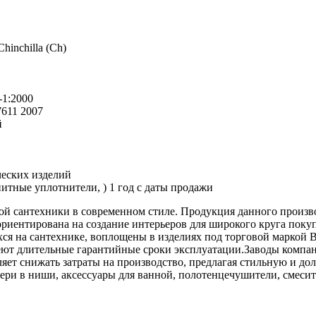
hinchilla (Ch)
-1:2000
611 2007
й
ческих изделий
итные уплотнители, ) 1 год с даты продажи
ой сантехники в современном стиле. Продукция данного произво
риентирована на создание интерьеров для широкого круга поку
я на сантехнике, воплощены в изделиях под торговой маркой 
меют длительные гарантийные сроки эксплуатации.Заводы компа
ет снижать затраты на производство, предлагая стильную и до
вери в ниши, аксессуары для ванной, полотенцечушители, смес