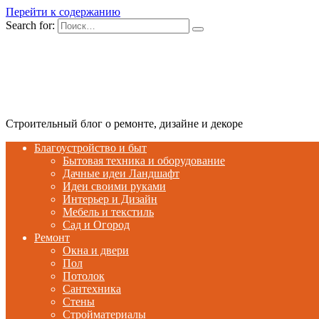
Перейти к содержанию
Search for:
Строительный блог о ремонте, дизайне и декоре
Благоустройство и быт
Бытовая техника и оборудование
Дачные идеи Ландшафт
Идеи своими руками
Интерьер и Дизайн
Мебель и текстиль
Сад и Огород
Ремонт
Окна и двери
Пол
Потолок
Сантехника
Стены
Стройматериалы