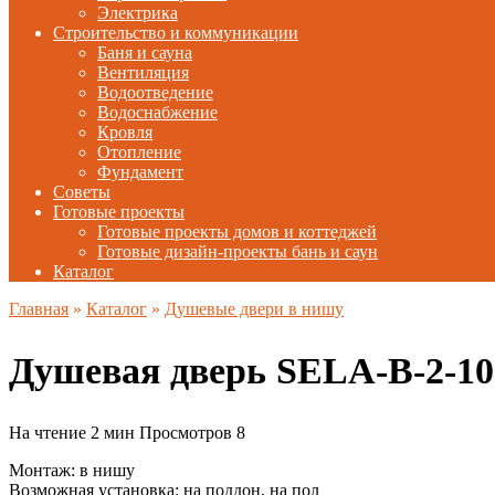
Электрика
Строительство и коммуникации
Баня и сауна
Вентиляция
Водоотведение
Водоснабжение
Кровля
Отопление
Фундамент
Советы
Готовые проекты
Готовые проекты домов и коттеджей
Готовые дизайн-проекты бань и саун
Каталог
Главная
»
Каталог
»
Душевые двери в нишу
Душевая дверь SELA-B-2-1
На чтение
2 мин
Просмотров
8
Монтаж: в нишу
Возможная установка: на поддон, на пол