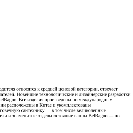
дителя относятся к средней ценовой категории, отвечает
пателей. Новейшие технологические и дизайнерские разработки
BelBagno. Все изделия произведены по международным
нии расположены в Китае и укомплектованы
лговечную сантехнику — в том числе великолепные
ители и знаменитые отдельностоящие ванны BelBagno — по