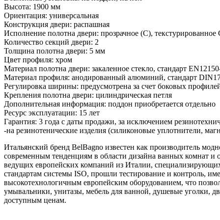
Высота: 1900 мм
Ориентация: универсальная
Конструкция двери: распашная
Исполнение полотна двери: прозрачное (C), текстурированное C
Количество секций двери: 2
Толщина полотна двери: 5 мм
Цвет профиля: хром
Материал полотна двери: закаленное стекло, стандарт EN12150
Материал профиля: анодированный алюминий, стандарт DIN17
Регулировка ширины: предусмотрена за счет боковых профиле
Крепления полотна двери: цилиндрическая петля
Дополнительная информация: поддон приобретается отдельно
Ресурс эксплуатации: 15 лет
Гарантия: 3 года с даты продажи, за исключением резинотехни
-на резинотенические изделия (силиконовые уплотнители, магн
Итальянский бренд BelBagno известен как производитель модн
современным тенденциям в области дизайна ванных комнат и о
ведущих европейских компаний из Италии, специализирующихс
стандартам системы ISO, прошли тестирование и контроль, и
высокотехнологичным европейским оборудованием, что позволя
умывальники, унитазы, мебель для ванной, душевые уголки, д
доступным ценам.