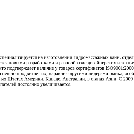
специализируется на изготовлении гидромассажных ванн, отдель
тся новыми разработками и разнообразие дизайнерских и техни
 что подтверждает наличие у товаров сертификатов ISO9001:200
пешно продвигает их, наравне с другими лидерами рынка, особе
ых Штатах Америки, Канаде, Австралии, в станах Азии. С 2009
пателей постоянно увеличивается.