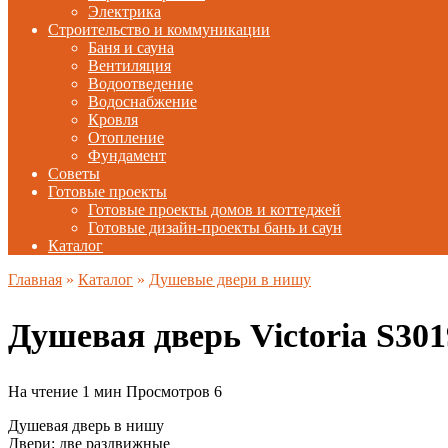
Электрика
Строительство и коммуникации
Баня и сауна
Вентиляция
Водоотведение
Водоснабжение
Кровля
Отопление
Фундамент
Советы
Готовые проекты
Готовые проекты домов и коттеджей
Готовые дизайн-проекты бань и саун
Каталог
Главная
»
Каталог
»
Душевые двери в нишу
Душевая дверь Victoria S30
На чтение
1 мин
Просмотров
6
Душевая дверь в нишу
Двери: две раздвижные