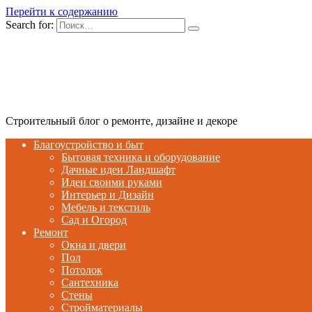
Перейти к содержанию
Search for:
Строительный блог о ремонте, дизайне и декоре
Благоустройство и быт
Бытовая техника и оборудование
Дачные идеи Ландшафт
Идеи своими руками
Интерьер и Дизайн
Мебель и текстиль
Сад и Огород
Ремонт
Окна и двери
Пол
Потолок
Сантехника
Стены
Стройматериалы