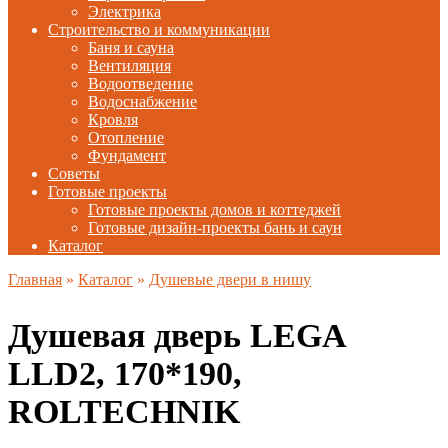
Электрика
Строительство и коммуникации
Баня и сауна
Вентиляция
Водоотведение
Водоснабжение
Кровля
Отопление
Фундамент
Советы
Готовые проекты
Готовые проекты домов и коттеджей
Готовые дизайн-проекты бань и саун
Каталог
Главная
»
Каталог
»
Душевые двери в нишу
Душевая дверь LEGA
LLD2, 170*190,
ROLTECHNIK