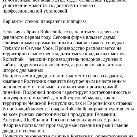
уплотнение может быть достигнуто только с
профессиональной установкой.
Варианты стекол: transparent и intimglass
Чешская фабрика Roltechnik, создана в тысяча девятьсот
девяносто первом году. Сегодня фирма владеет двумя
современными промышленными комплексами в городках
Trebarov и Cervene Vode. Производство располагается на
территории свыше шестнадцати тысяч квадратных метров.
Roltechnik – чешский производитель поддонов, душевых
кабин, гидромассажных систем, акриловых ванн, а также
шторок для ванных
На протяжении двадцати лет, с момента своего создания,
компания Ролтехник славится безупречным качественным
исполнением и точными технологиями производимой
линейки. Подобный подход гарантирует востребованность и
популярность моделей данной торговой марки, как на
территории Чешской Республики, так и Европейских странах.
В настоящий момент, товары Roltechnik широко представлены
на всех рынках сантехнической продукции Германии,
Австрии, Швейцарии, России и многих других странах.
Фабрика поставляет производимые изделия на рыки свыше
двадцати государств.
Политика руководства фабрики Ролтехник, ориентирована на