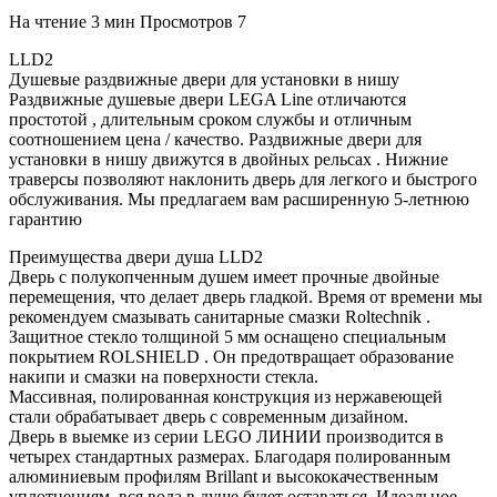
На чтение
3 мин
Просмотров
7
LLD2
Душевые раздвижные двери для установки в нишу
Раздвижные душевые двери LEGA Line отличаются
простотой , длительным сроком службы и отличным
соотношением цена / качество. Раздвижные двери для
установки в нишу движутся в двойных рельсах . Нижние
траверсы позволяют наклонить дверь для легкого и быстрого
обслуживания. Мы предлагаем вам расширенную 5-летнюю
гарантию
Преимущества двери душа LLD2
Дверь с полукопченным душем имеет прочные двойные
перемещения, что делает дверь гладкой. Время от времени мы
рекомендуем смазывать санитарные смазки Roltechnik .
Защитное стекло толщиной 5 мм оснащено специальным
покрытием ROLSHIELD . Он предотвращает образование
накипи и смазки на поверхности стекла.
Массивная, полированная конструкция из нержавеющей
стали обрабатывает дверь с современным дизайном.
Дверь в выемке из серии LEGO ЛИНИИ производится в
четырех стандартных размерах. Благодаря полированным
алюминиевым профилям Brillant и высококачественным
уплотнениям, вся вода в душе будет оставаться. Идеальное