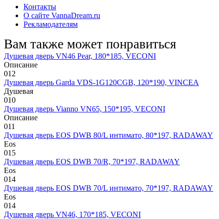
Контакты
О сайте VannaDream.ru
Рекламодателям
Вам также может понравиться
Душевая дверь VN46 Pear, 180*185, VECONI
Описание
0
12
Душевая дверь Garda VDS-1G120CGB, 120*190, VINCEA
Душевая
0
10
Душевая дверь Vianno VN65, 150*195, VECONI
Описание
0
11
Душевая дверь EOS DWB 80/L интимато, 80*197, RADAWAY
Eos
0
15
Душевая дверь EOS DWB 70/R, 70*197, RADAWAY
Eos
0
14
Душевая дверь EOS DWB 70/L интимато, 70*197, RADAWAY
Eos
0
14
Душевая дверь VN46, 170*185, VECONI