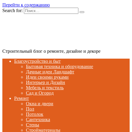
Перейти к содержанию
Search for:
Строительный блог о ремонте, дизайне и декоре
Благоустройство и быт
Бытовая техника и оборудование
Дачные идеи Ландшафт
Идеи своими руками
Интерьер и Дизайн
Мебель и текстиль
Сад и Огород
Ремонт
Окна и двери
Пол
Потолок
Сантехника
Стены
Стройматериалы