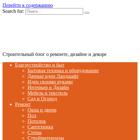
Перейти к содержанию
Search for:
Строительный блог о ремонте, дизайне и декоре
Благоустройство и быт
Бытовая техника и оборудование
Дачные идеи Ландшафт
Идеи своими руками
Интерьер и Дизайн
Мебель и текстиль
Сад и Огород
Ремонт
Окна и двери
Пол
Потолок
Сантехника
Стены
Стройматериалы