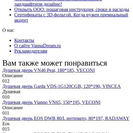
ландшафтном дизайне?
Открыть ООО: пошаговая инструкция, сроки и расходы
Сертификаты с 3D-фольгой. Когда нужен премиальный
акцент
О нас
Контакты
О сайте VannaDream.ru
Рекламодателям
Вам также может понравиться
Душевая дверь VN46 Pear, 180*185, VECONI
Описание
0
12
Душевая дверь Garda VDS-1G120CGB, 120*190, VINCEA
Душевая
0
10
Душевая дверь Vianno VN65, 150*195, VECONI
Описание
0
11
Душевая дверь EOS DWB 80/L интимато, 80*197, RADAWAY
Eos
0
15