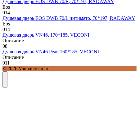
Душевая дверь EOS DWB 70/R, 70*197, RADAWAY
Eos
0
14
Душевая дверь EOS DWB 70/L интимато, 70*197, RADAWAY
Eos
0
14
Душевая дверь VN46, 170*185, VECONI
Описание
0
8
Душевая дверь VN46 Pear, 160*185, VECONI
Описание
0
11
© 2026 VannaDream.ru