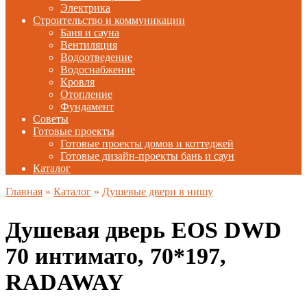
Электрика
Строительство и коммуникации
Баня и сауна
Вентиляция
Водоотведение
Водоснабжение
Кровля
Отопление
Фундамент
Советы
Готовые проекты
Готовые проекты домов и коттеджей
Готовые дизайн-проекты бань и саун
Каталог
Главная
»
Каталог
»
Душевые двери в нишу
Душевая дверь EOS DWD
70 интимато, 70*197,
RADAWAY