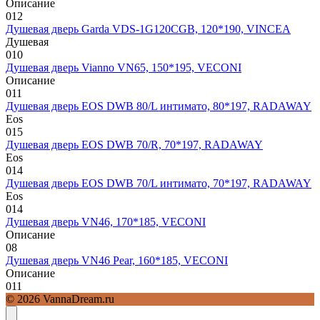
Описание
0
12
Душевая дверь Garda VDS-1G120CGB, 120*190, VINCEA
Душевая
0
10
Душевая дверь Vianno VN65, 150*195, VECONI
Описание
0
11
Душевая дверь EOS DWB 80/L интимато, 80*197, RADAWAY
Eos
0
15
Душевая дверь EOS DWB 70/R, 70*197, RADAWAY
Eos
0
14
Душевая дверь EOS DWB 70/L интимато, 70*197, RADAWAY
Eos
0
14
Душевая дверь VN46, 170*185, VECONI
Описание
0
8
Душевая дверь VN46 Pear, 160*185, VECONI
Описание
0
11
© 2026 VannaDream.ru