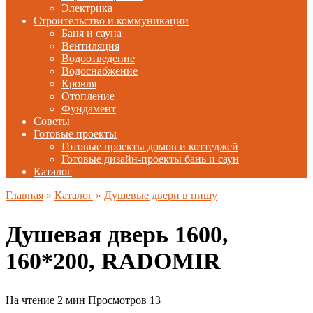
Электрика
Строительство и коммуникации
Баня и сауна
Вентиляция
Водоотведение
Водоснабжение
Кровля
Отопление
Фундамент
Советы
Готовые проекты
Готовые проекты домов и коттеджей
Готовые дизайн-проекты бань и саун
Каталог
Главная
»
Каталог
»
Душевые двери в нишу
Душевая дверь 1600,
160*200, RADOMIR
На чтение
2 мин
Просмотров
13