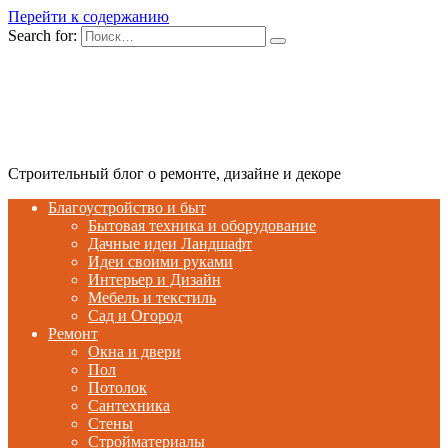
Перейти к содержанию
Search for:
Строительный блог о ремонте, дизайне и декоре
Благоустройство и быт
Бытовая техника и оборудование
Дачные идеи Ландшафт
Идеи своими руками
Интерьер и Дизайн
Мебель и текстиль
Сад и Огород
Ремонт
Окна и двери
Пол
Потолок
Сантехника
Стены
Стройматериалы