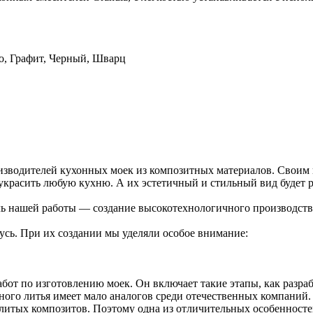
со, Графит, Черный, Шварц
изводителей кухонных моек из композитных материалов. Своим
красить любую кухню. А их эстетичный и стильный вид будет ра
ель нашей работы — создание высокотехнологичного производст
сь. При их создании мы уделяли особое внимание:
бот по изготовлению моек. Он включает такие этапы, как разраб
го литья имеет мало аналогов среди отечественных компаний. 
 литых композитов. Поэтому одна из отличительных особеннос