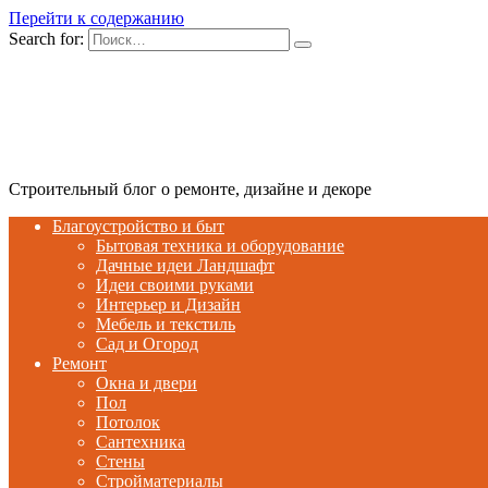
Перейти к содержанию
Search for:
Строительный блог о ремонте, дизайне и декоре
Благоустройство и быт
Бытовая техника и оборудование
Дачные идеи Ландшафт
Идеи своими руками
Интерьер и Дизайн
Мебель и текстиль
Сад и Огород
Ремонт
Окна и двери
Пол
Потолок
Сантехника
Стены
Стройматериалы