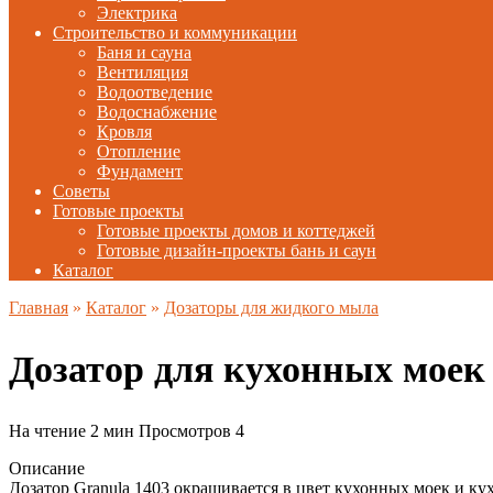
Электрика
Строительство и коммуникации
Баня и сауна
Вентиляция
Водоотведение
Водоснабжение
Кровля
Отопление
Фундамент
Советы
Готовые проекты
Готовые проекты домов и коттеджей
Готовые дизайн-проекты бань и саун
Каталог
Главная
»
Каталог
»
Дозаторы для жидкого мыла
Дозатор для кухонных моек
На чтение
2 мин
Просмотров
4
Описание
Дозатор Granula 1403 окрашивается в цвет кухонных моек и ку