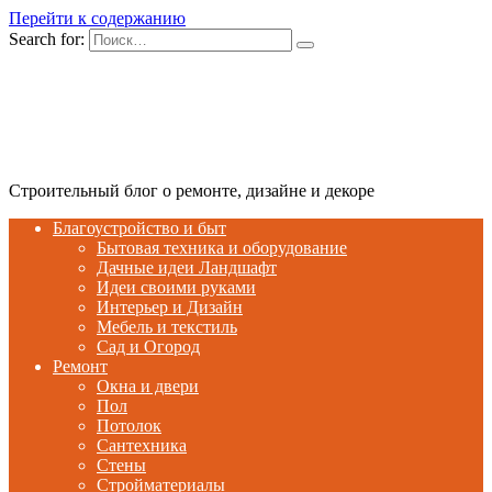
Перейти к содержанию
Search for:
Строительный блог о ремонте, дизайне и декоре
Благоустройство и быт
Бытовая техника и оборудование
Дачные идеи Ландшафт
Идеи своими руками
Интерьер и Дизайн
Мебель и текстиль
Сад и Огород
Ремонт
Окна и двери
Пол
Потолок
Сантехника
Стены
Стройматериалы