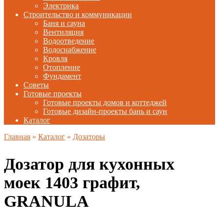
Электрика
Строительство и коммуникации
Баня и сауна
Вентиляция
Водоотведение
Водоснабжение
Кровля
Отопление
Фундамент
Советы
Готовые проекты
Готовые проекты домов и коттеджей
Готовые дизайн-проекты бань и саун
Каталог
Главная
»
Каталог
»
Дозаторы
Дозатор для кухонных
моек 1403 графит,
GRANULA