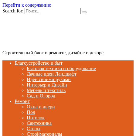
Перейти к содержанию
Search for:
Строительный блог о ремонте, дизайне и декоре
Благоустройство и быт
Бытовая техника и оборудование
Дачные идеи Ландшафт
Идеи своими руками
Интерьер и Дизайн
Мебель и текстиль
Сад и Огород
Ремонт
Окна и двери
Пол
Потолок
Сантехника
Стены
Стройматериалы