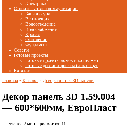
Электрика
Строительство и коммуникации
Баня и сауна
Вентиляция
Водоотведение
Водоснабжение
Кровля
Отопление
Фундамент
Советы
Готовые проекты
Готовые проекты домов и коттеджей
Готовые дизайн-проекты бань и саун
Каталог
Главная
»
Каталог
»
Декоративные 3D панели
Декор панель 3D 1.59.004
— 600*600мм, ЕвроПласт
На чтение
2 мин
Просмотров
11