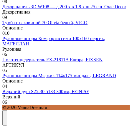
0
8
Декор панель 3D W108 — д 200 x в 1.8 x ш 25 cm, Orac Decor
Декоративная
0
9
Тумба с раковиной 70 Olivia белый, VIGO
Описание
0
10
Рулонные шторы Комфортиссимо 100х160 персик,
МАГЕЛЛАН
Рулонная
0
6
Полотенцедержатель FX-21811A Europa, FIXSEN
АРТИКУЛ
0
5
Рулонные шторы Мэджик 114х175 миндаль, LEGRAND
Описание
0
4
Верхний душ S25-30 5133 300мм, FEINISE
Верхний
0
6
© 2026 VannaDream.ru