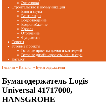
Электрика
Строительство и коммуникации
Баня и сауна
Вентиляция
Водоотведение
Водоснабжение
Кровля
Отопление
Фундамент
Советы
Готовые проекты
Готовые проекты домов и коттеджей
Готовые дизайн-проекты бань и саун
Каталог
Главная
»
Каталог
»
Бумагодержатели
Бумагодержатель Logis
Universal 41717000,
HANSGROHE