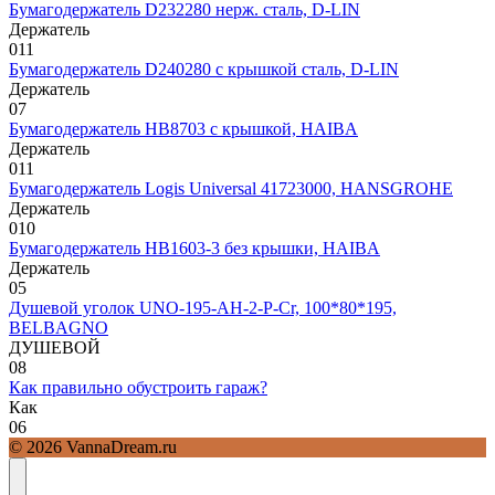
Бумагодержатель D232280 нерж. сталь, D-LIN
Держатель
0
11
Бумагодержатель D240280 с крышкой сталь, D-LIN
Держатель
0
7
Бумагодержатель HB8703 с крышкой, HAIBA
Держатель
0
11
Бумагодержатель Logis Universal 41723000, HANSGROHE
Держатель
0
10
Бумагодержатель HB1603-3 без крышки, HAIBA
Держатель
0
5
Душевой уголок UNO-195-AH-2-P-Cr, 100*80*195,
BELBAGNO
ДУШЕВОЙ
0
8
Как правильно обустроить гараж?
Как
0
6
© 2026 VannaDream.ru