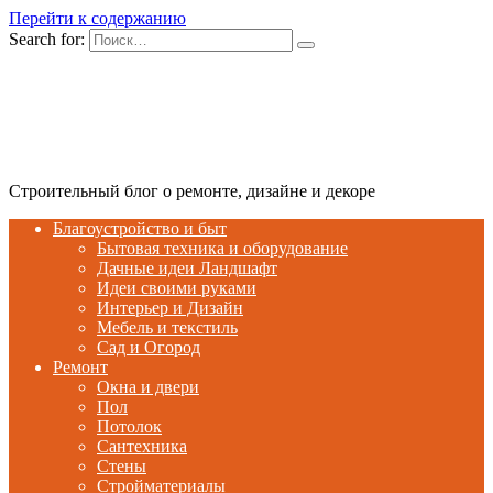
Перейти к содержанию
Search for:
Строительный блог о ремонте, дизайне и декоре
Благоустройство и быт
Бытовая техника и оборудование
Дачные идеи Ландшафт
Идеи своими руками
Интерьер и Дизайн
Мебель и текстиль
Сад и Огород
Ремонт
Окна и двери
Пол
Потолок
Сантехника
Стены
Стройматериалы