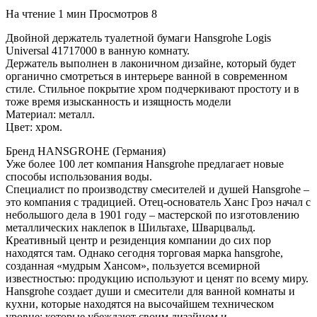
На чтение
1 мин
Просмотров
8
Двойной держатель туалетной бумаги Hansgrohe Logis
Universal 41717000 в ванную комнату.
Держатель выполнен в лаконичном дизайне, который будет
органично смотреться в интерьере ванной в современном
стиле. Стильное покрытие хром подчеркивают простоту и в
тоже время изысканность и изящность модели
Материал: металл.
Цвет: хром.
Бренд HANSGROHE (Германия)
Уже более 100 лет компания Hansgrohe предлагает новые
способы использования воды.
Специалист по производству смесителей и душей Hansgrohe –
это компания с традицией. Отец-основатель Ханс Гроэ начал с
небольшого дела в 1901 году – мастерской по изготовлению
металлических наклепок в Шильтахе, Шварцвальд.
Креативный центр и резиденция компании до сих пор
находятся там. Однако сегодня торговая марка hansgrohe,
созданная «мудрым Хансом», пользуется всемирной
известностью: продукцию используют и ценят по всему миру.
Hansgrohe создает души и смесители для ванной комнаты и
кухни, которые находятся на высочайшем техническом
уровне; которые убеждают своим дизайном и