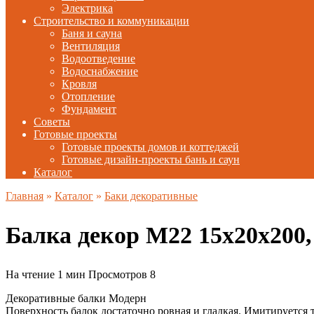
Электрика
Строительство и коммуникации
Баня и сауна
Вентиляция
Водоотведение
Водоснабжение
Кровля
Отопление
Фундамент
Советы
Готовые проекты
Готовые проекты домов и коттеджей
Готовые дизайн-проекты бань и саун
Каталог
Главная
»
Каталог
»
Баки декоративные
Балка декор М22 15х20х200
На чтение
1 мин
Просмотров
8
Декоративные балки Модерн
Поверхность балок достаточно ровная и гладкая. Имитируется 