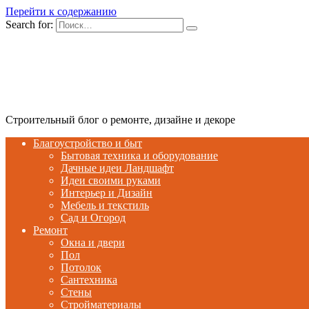
Перейти к содержанию
Search for:
Строительный блог о ремонте, дизайне и декоре
Благоустройство и быт
Бытовая техника и оборудование
Дачные идеи Ландшафт
Идеи своими руками
Интерьер и Дизайн
Мебель и текстиль
Сад и Огород
Ремонт
Окна и двери
Пол
Потолок
Сантехника
Стены
Стройматериалы