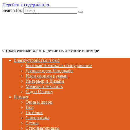
Перейти к содержанию
Search for:
Строительный блог о ремонте, дизайне и декоре
Благоустройство и быт
Бытовая техника и оборудование
Дачные идеи Ландшафт
Идеи своими руками
Интерьер и Дизайн
Мебель и текстиль
Сад и Огород
Ремонт
Окна и двери
Пол
Потолок
Сантехника
Стены
Стройматериалы