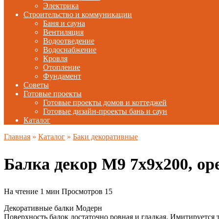
Электрика
Строительство и коммуникации
Баня и сауна
Вентиляция
Водоотведение
Водоснабжение
Кровля
Отопление
Фундамент
Советы
Готовые проекты
Готовые проекты домов и коттеджей
Готовые дизайн-проекты бань и саун
Каталог
Главная
»
Каталог
»
Баки декоративные
Балка декор М9 7х9х200, о
На чтение
1 мин
Просмотров
15
Декоративные балки Модерн
Поверхность балок достаточно ровная и гладкая. Имитируется 