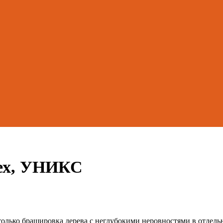
рех, УНИКС
только брашировка дерева с неглубокими неровностями в отдель