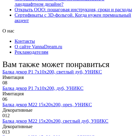
ландшафтном дизайне?
Открыть ООО: пошаговая инструкция, сроки и расходы
Сертификаты с 3D-фольгой. Когда нужен премиальный
акцент
О нас
Контакты
О сайте VannaDream.ru
Рекламодателям
Вам также может понравиться
Балка декор Р1 7х10х200, светлый дуб, УНИКС
Имитация
0
8
Балка декор Р1 7х10х200, дуб, УНИКС
Имитация
0
6
Балка декор М22 15х20х200, орех, УНИКС
Декоративные
0
12
Балка декор М22 15х20х200, светлый дуб, УНИКС
Декоративные
0
13