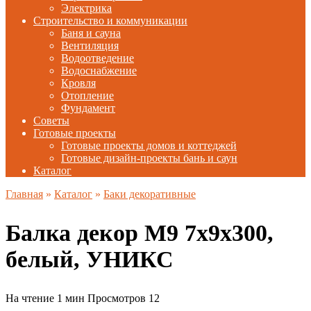
Электрика
Строительство и коммуникации
Баня и сауна
Вентиляция
Водоотведение
Водоснабжение
Кровля
Отопление
Фундамент
Советы
Готовые проекты
Готовые проекты домов и коттеджей
Готовые дизайн-проекты бань и саун
Каталог
Главная
»
Каталог
»
Баки декоративные
Балка декор М9 7х9х300,
белый, УНИКС
На чтение
1 мин
Просмотров
12