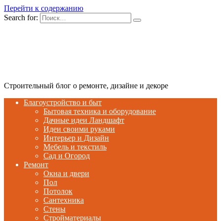
Перейти к содержанию
Search for:
Строительный блог о ремонте, дизайне и декоре
Благоустройство и быт
Бытовая техника и оборудование
Дачные идеи Ландшафт
Идеи своими руками
Интерьер и Дизайн
Мебель и текстиль
Сад и Огород
Ремонт
Окна и двери
Пол
Потолок
Сантехника
Стены
Стройматериалы