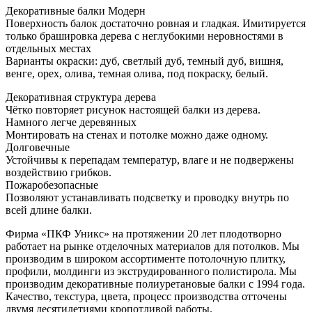
Декоративные балки Модерн
Поверхность балок достаточно ровная и гладкая. Имитируется
только брашировка дерева с неглубокими неровностями в
отдельных местах
Варианты окраски: дуб, светлый дуб, темный дуб, вишня,
венге, орех, олива, темная олива, под покраску, белый.
Декоративная структура дерева
Чётко повторяет рисунок настоящей балки из дерева.
Намного легче деревянных
Монтировать на стенах и потолке можно даже одному.
Долговечные
Устойчивы к перепадам температур, влаге и не подвержены
воздействию грибков.
Пожаробезопасные
Позволяют устанавливать подсветку и проводку внутрь по
всей длине балки.
Фирма «ПКФ Уникс» на протяжении 20 лет плодотворно
работает на рынке отделочных материалов для потолков. Мы
производим в широком ассортименте потолочную плитку,
профили, молдинги из экструдированного полистирола. Мы
производим декоративные полиуретановые балки с 1994 года.
Качество, текстура, цвета, процесс производства отточены
двумя десятилетиями кропотливой работы.