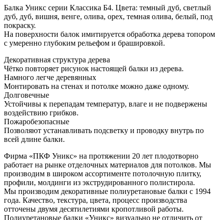
Балка Уникс серии Классика Б4. Цвета: темный дуб, светлый
дуб, дуб, вишня, венге, олива, орех, темная олива, белый, под
покраску.
На поверхности балок имитируется обработка дерева топором
с умеренно глубоким рельефом и брашировкой.
Декоративная структура дерева
Чётко повторяет рисунок настоящей балки из дерева.
Намного легче деревянных
Монтировать на стенах и потолке можно даже одному.
Долговечные
Устойчивы к перепадам температур, влаге и не подвержены
воздействию грибков.
Пожаробезопасные
Позволяют устанавливать подсветку и проводку внутрь по
всей длине балки.
Фирма «ПКФ Уникс» на протяжении 20 лет плодотворно
работает на рынке отделочных материалов для потолков. Мы
производим в широком ассортименте потолочную плитку,
профили, молдинги из экструдированного полистирола.
Мы производим декоративные полиуретановые балки с 1994
года. Качество, текстура, цвета, процесс производства
отточены двумя десятилетиями кропотливой работы.
Полиуретановые балки «Уникс» визуально не отличить от