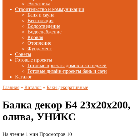
Электрика
Строительство и коммуникации
Баня и сауна
Вентиляция
Водоотведение
Водоснабжение
Кровля
Отопление
Фундамент
Советы
Готовые проекты
Готовые проекты домов и коттеджей
Готовые дизайн-проекты бань и саун
Каталог
Главная
»
Каталог
»
Баки декоративные
Балка декор Б4 23х20х200,
олива, УНИКС
На чтение
1 мин
Просмотров
10