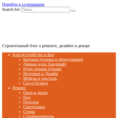
Перейти к содержанию
Search for:
Строительный блог о ремонте, дизайне и декоре
Благоустройство и быт
Бытовая техника и оборудование
Дачные идеи Ландшафт
Идеи своими руками
Интерьер и Дизайн
Мебель и текстиль
Сад и Огород
Ремонт
Окна и двери
Пол
Потолок
Сантехника
Стены
Стройматериалы