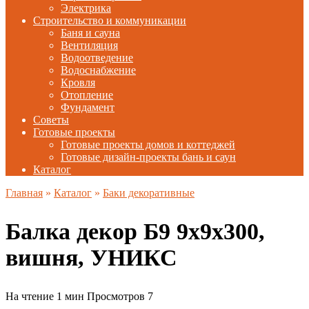
Электрика
Строительство и коммуникации
Баня и сауна
Вентиляция
Водоотведение
Водоснабжение
Кровля
Отопление
Фундамент
Советы
Готовые проекты
Готовые проекты домов и коттеджей
Готовые дизайн-проекты бань и саун
Каталог
Главная
»
Каталог
»
Баки декоративные
Балка декор Б9 9х9х300,
вишня, УНИКС
На чтение
1 мин
Просмотров
7