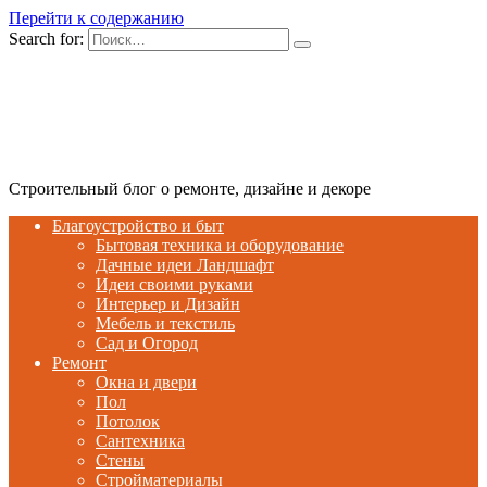
Перейти к содержанию
Search for:
Строительный блог о ремонте, дизайне и декоре
Благоустройство и быт
Бытовая техника и оборудование
Дачные идеи Ландшафт
Идеи своими руками
Интерьер и Дизайн
Мебель и текстиль
Сад и Огород
Ремонт
Окна и двери
Пол
Потолок
Сантехника
Стены
Стройматериалы