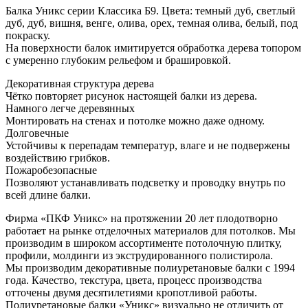
Балка Уникс серии Классика Б9. Цвета: темный дуб, светлый
дуб, дуб, вишня, венге, олива, орех, темная олива, белый, под
покраску.
На поверхности балок имитируется обработка дерева топором
с умеренно глубоким рельефом и брашировкой.
Декоративная структура дерева
Чётко повторяет рисунок настоящей балки из дерева.
Намного легче деревянных
Монтировать на стенах и потолке можно даже одному.
Долговечные
Устойчивы к перепадам температур, влаге и не подвержены
воздействию грибков.
Пожаробезопасные
Позволяют устанавливать подсветку и проводку внутрь по
всей длине балки.
Фирма «ПКФ Уникс» на протяжении 20 лет плодотворно
работает на рынке отделочных материалов для потолков. Мы
производим в широком ассортименте потолочную плитку,
профили, молдинги из экструдированного полистирола.
Мы производим декоративные полиуретановые балки с 1994
года. Качество, текстура, цвета, процесс производства
отточены двумя десятилетиями кропотливой работы.
Полиуретановые балки «Уникс» визуально не отличить от