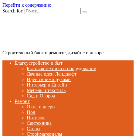
Перейти к содержанию
Search for:
Строительный блог о ремонте, дизайне и декоре
Благоустройство и быт
Бытовая техника и оборудование
Дачные идеи Ландшафт
Идеи своими руками
Интерьер и Дизайн
Мебель и текстиль
Сад и Огород
Ремонт
Окна и двери
Пол
Потолок
Сантехника
Стены
Стройматериалы