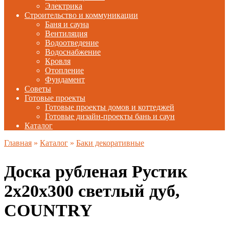
Электрика
Строительство и коммуникации
Баня и сауна
Вентиляция
Водоотведение
Водоснабжение
Кровля
Отопление
Фундамент
Советы
Готовые проекты
Готовые проекты домов и коттеджей
Готовые дизайн-проекты бань и саун
Каталог
Главная
»
Каталог
»
Баки декоративные
Доска рубленая Рустик
2х20х300 светлый дуб,
COUNTRY