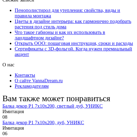
Пенополистирол для утепления: свойства, виды и
правила монтажа
Цветы в дизайне интерьера: как гармонично подобрать
растения под стиль дома
Что такое габионы и как их использовать в
ландшафтном дизайне?
Открыть ООО: пошаговая инструкция, сроки и расходы
Сертификаты с 3D-фольгой. Когда нужен премиальный
акцент
О нас
Контакты
О сайте VannaDream.ru
Рекламодателям
Вам также может понравиться
Балка декор Р1 7х10х200, светлый дуб, УНИКС
Имитация
0
8
Балка декор Р1 7х10х200, дуб, УНИКС
Имитация
0
6