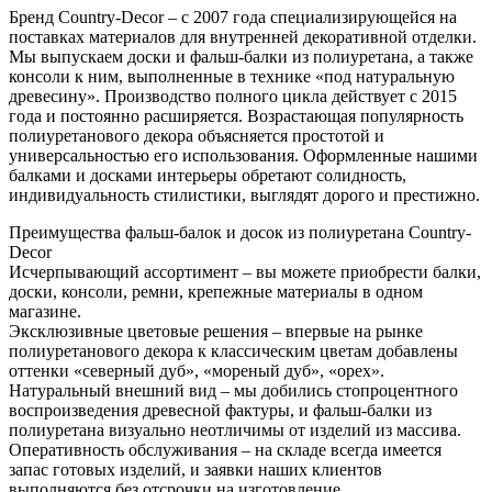
Бренд Country-Decor – с 2007 года специализирующейся на
поставках материалов для внутренней декоративной отделки.
Мы выпускаем доски и фальш-балки из полиуретана, а также
консоли к ним, выполненные в технике «под натуральную
древесину». Производство полного цикла действует с 2015
года и постоянно расширяется. Возрастающая популярность
полиуретанового декора объясняется простотой и
универсальностью его использования. Оформленные нашими
балками и досками интерьеры обретают солидность,
индивидуальность стилистики, выглядят дорого и престижно.
Преимущества фальш-балок и досок из полиуретана Country-
Decor
Исчерпывающий ассортимент – вы можете приобрести балки,
доски, консоли, ремни, крепежные материалы в одном
магазине.
Эксклюзивные цветовые решения – впервые на рынке
полиуретанового декора к классическим цветам добавлены
оттенки «северный дуб», «мореный дуб», «орех».
Натуральный внешний вид – мы добились стопроцентного
воспроизведения древесной фактуры, и фальш-балки из
полиуретана визуально неотличимы от изделий из массива.
Оперативность обслуживания – на складе всегда имеется
запас готовых изделий, и заявки наших клиентов
выполняются без отсрочки на изготовление.