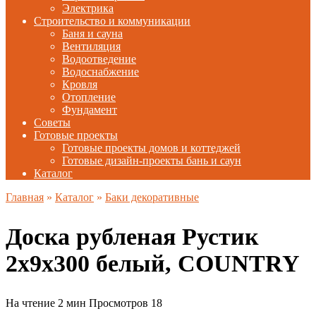
Электрика
Строительство и коммуникации
Баня и сауна
Вентиляция
Водоотведение
Водоснабжение
Кровля
Отопление
Фундамент
Советы
Готовые проекты
Готовые проекты домов и коттеджей
Готовые дизайн-проекты бань и саун
Каталог
Главная
»
Каталог
»
Баки декоративные
Доска рубленая Рустик
2х9х300 белый, COUNTRY
На чтение
2 мин
Просмотров
18