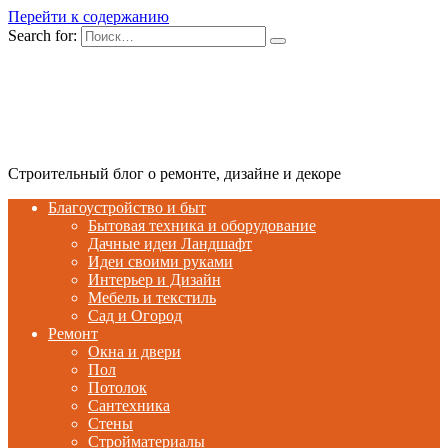
Перейти к содержанию
Search for:
Строительный блог о ремонте, дизайне и декоре
Благоустройство и быт
Бытовая техника и оборудование
Дачные идеи Ландшафт
Идеи своими руками
Интерьер и Дизайн
Мебель и текстиль
Сад и Огород
Ремонт
Окна и двери
Пол
Потолок
Сантехника
Стены
Стройматериалы