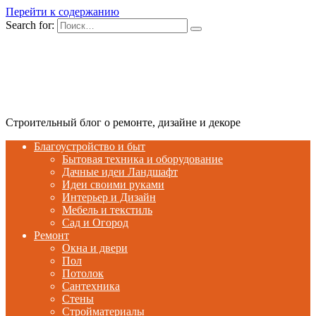
Перейти к содержанию
Search for:
Строительный блог о ремонте, дизайне и декоре
Благоустройство и быт
Бытовая техника и оборудование
Дачные идеи Ландшафт
Идеи своими руками
Интерьер и Дизайн
Мебель и текстиль
Сад и Огород
Ремонт
Окна и двери
Пол
Потолок
Сантехника
Стены
Стройматериалы