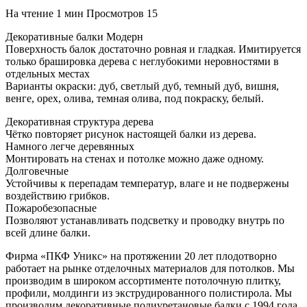
На чтение
1 мин
Просмотров
15
Декоративные балки Модерн
Поверхность балок достаточно ровная и гладкая. Имитируется
только брашировка дерева с неглубокими неровностями в
отдельных местах
Варианты окраски: дуб, светлый дуб, темный дуб, вишня,
венге, орех, олива, темная олива, под покраску, белый.
Декоративная структура дерева
Чётко повторяет рисунок настоящей балки из дерева.
Намного легче деревянных
Монтировать на стенах и потолке можно даже одному.
Долговечные
Устойчивы к перепадам температур, влаге и не подвержены
воздействию грибков.
Пожаробезопасные
Позволяют устанавливать подсветку и проводку внутрь по
всей длине балки.
Фирма «ПКФ Уникс» на протяжении 20 лет плодотворно
работает на рынке отделочных материалов для потолков. Мы
производим в широком ассортименте потолочную плитку,
профили, молдинги из экструдированного полистирола. Мы
производим декоративные полиуретановые балки с 1994 года.