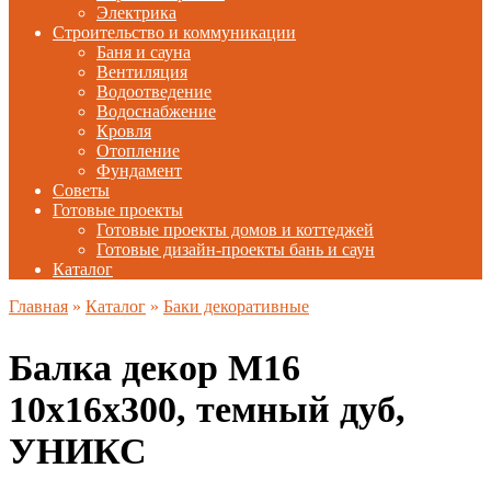
Электрика
Строительство и коммуникации
Баня и сауна
Вентиляция
Водоотведение
Водоснабжение
Кровля
Отопление
Фундамент
Советы
Готовые проекты
Готовые проекты домов и коттеджей
Готовые дизайн-проекты бань и саун
Каталог
Главная
»
Каталог
»
Баки декоративные
Балка декор М16
10х16х300, темный дуб,
УНИКС