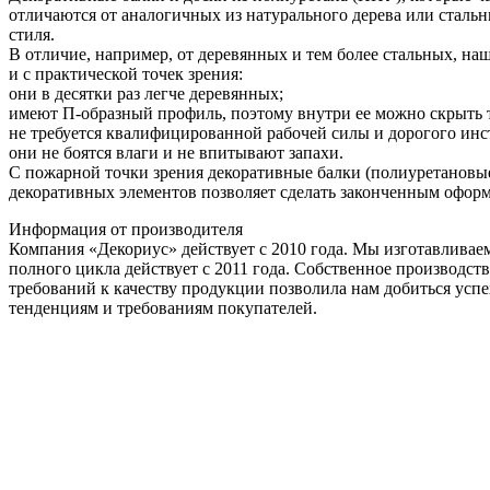
отличаются от аналогичных из натурального дерева или стал
стиля.
В отличие, например, от деревянных и тем более стальных, на
и с практической точек зрения:
они в десятки раз легче деревянных;
имеют П-образный профиль, поэтому внутри ее можно скрыть т
не требуется квалифицированной рабочей силы и дорогого инст
они не боятся влаги и не впитывают запахи.
С пожарной точки зрения декоративные балки (полиуретановые
декоративных элементов позволяет сделать законченным оформ
Информация от производителя
Компания «Декориус» действует с 2010 года. Мы изготавливае
полного цикла действует с 2011 года. Собственное производст
требований к качеству продукции позволила нам добиться усп
тенденциям и требованиям покупателей.