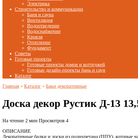
Электрика
Строительство и коммуникации
Баня и сауна
Вентиляция
Водоотведение
Водоснабжение
Кровля
Отопление
Фундамент
Советы
Готовые проекты
Готовые проекты домов и коттеджей
Готовые дизайн-проекты бань и саун
Каталог
Главная
»
Каталог
»
Баки декоративные
Доска декор Рустик Д-13 1
На чтение
2 мин
Просмотров
4
ОПИСАНИЕ
Декоративные балки и доски из полиуретана (ППУ), которые ч