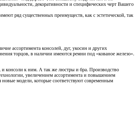
дивидуальности, декоративности и специфических черт Вашего
имеют ряд существенных преимуществ, как с эстетической, так
чие ассортимента консолей, дуг, укосин и других
нения торцов, в наличии имеются ремни под «кованое железо».
 и консоли к ним. А так же люстры и бра. Производство
м технологии, увеличением ассортимента и повышением
ся новые модели, которые соответствуют современным