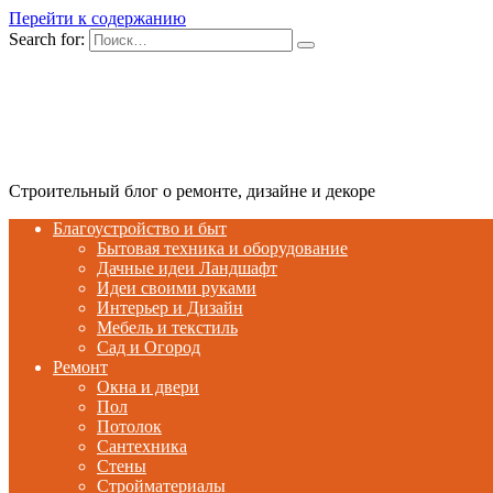
Перейти к содержанию
Search for:
Строительный блог о ремонте, дизайне и декоре
Благоустройство и быт
Бытовая техника и оборудование
Дачные идеи Ландшафт
Идеи своими руками
Интерьер и Дизайн
Мебель и текстиль
Сад и Огород
Ремонт
Окна и двери
Пол
Потолок
Сантехника
Стены
Стройматериалы