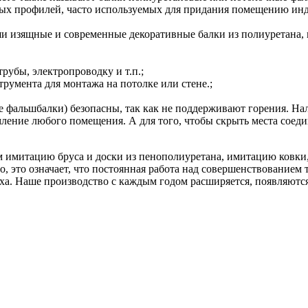
ьных профилей, часто используемых для придания помещению ин
ши изящные и современные декоративные балки из полиуретана, 
рубы, электропроводку и т.п.;
румента для монтажа на потолке или стене.;
 фальшбалки) безопасны, так как не поддерживают горения. Нали
ление любого помещения. А для того, чтобы скрыть места соеди
м имитацию бруса и доски из пенополиуретана, имитацию ковки,
во, это означает, что постоянная работа над совершенствование
еха. Наше производство с каждым годом расширяется, появляют