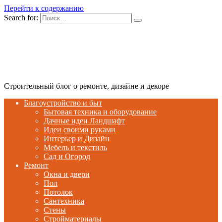
Перейти к содержанию
Search for:
Строительный блог о ремонте, дизайне и декоре
Благоустройство и быт
Бытовая техника и оборудование
Дачные идеи Ландшафт
Идеи своими руками
Интерьер и Дизайн
Мебель и текстиль
Сад и Огород
Ремонт
Окна и двери
Пол
Потолок
Сантехника
Стены
Стройматериалы