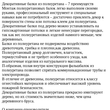
Декоративные балки из полиуретана – 7 преимуществ
Монтаж полиуретановых балок легко выполним своими
руками, профессиональный инструмент и специальные
навыки вам не потребуются – достаточно приклеить декор к
поверхности стены или потолка клеем для полиуретана.
Декоративные балки под дерево можно устанавливать на
гипсокартонные потолки и легкие ненесущие перегородки,
так как вес полиуретановых изделий намного меньше, чем
деревянных.
Балки из полиуретана не подвержены воздействию
древоточцев, грибка и плесени,как древесина.
Полиуретановый декор долговечен, влагостоек,
термоустойчив и не требует особенного ухода, как
аналогичные изделия из натурального массива.
П-образная, полая внутри конструкция фальшбалок из
полиуретана позволяет спрятать коммуникационные трубы и
электропровода.
В отличие от древесины, полиуретан относится к классу
огнестойких материалов и обеспечивает высокий уровень
пожарной безопасности.
Декоративные балки из полиуретана прекрасно имитируют
дерево, но их стоимость значительно ниже, чем цена
деревянного бруса.
О компании-производителе