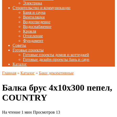
Электрика
Строительство и коммуникации
Баня и сауна
Вентиляция
Водоотведение
Водоснабжение
Кровля
Отопление
Фундамент
Советы
Готовые проекты
Готовые проекты домов и коттеджей
Готовые дизайн-проекты бань и саун
Каталог
Главная
»
Каталог
»
Баки декоративные
Балка брус 4х10х300 пепел,
COUNTRY
На чтение
1 мин
Просмотров
13