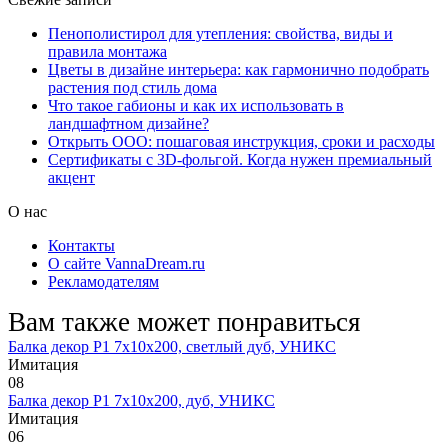
Пенополистирол для утепления: свойства, виды и
правила монтажа
Цветы в дизайне интерьера: как гармонично подобрать
растения под стиль дома
Что такое габионы и как их использовать в
ландшафтном дизайне?
Открыть ООО: пошаговая инструкция, сроки и расходы
Сертификаты с 3D-фольгой. Когда нужен премиальный
акцент
О нас
Контакты
О сайте VannaDream.ru
Рекламодателям
Вам также может понравиться
Балка декор Р1 7х10х200, светлый дуб, УНИКС
Имитация
0
8
Балка декор Р1 7х10х200, дуб, УНИКС
Имитация
0
6