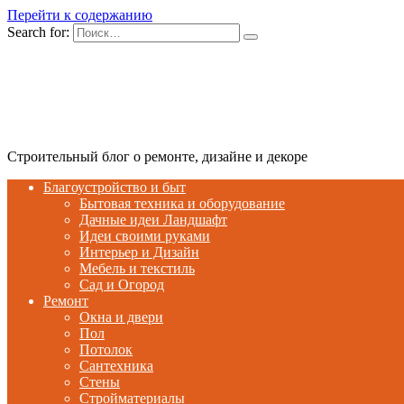
Перейти к содержанию
Search for:
Строительный блог о ремонте, дизайне и декоре
Благоустройство и быт
Бытовая техника и оборудование
Дачные идеи Ландшафт
Идеи своими руками
Интерьер и Дизайн
Мебель и текстиль
Сад и Огород
Ремонт
Окна и двери
Пол
Потолок
Сантехника
Стены
Стройматериалы