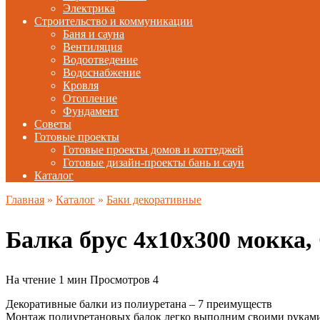
Электрика
Строительство и коммуникации
Баня и сауна
Вентиляция
Водоотведение
Водоснабжение
Кровля
Отопление
Фундамент
Советы
Готовые проекты
Готовые проекты домов и коттеджей
Готовые дизайн-проекты бань и саун
Каталог
Главная
»
Каталог
»
Баки декоративные
Балка брус 4х10х300 мокк
На чтение
1 мин
Просмотров
4
Декоративные балки из полиуретана – 7 преимуществ
Монтаж полиуретановых балок легко выполним своими руками,