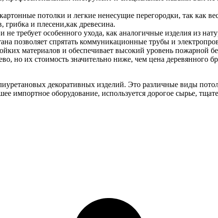
картонные потолки и легкие ненесущие перегородки, так как в
 грибка и плесени,как древесина.
 не требует особенного ухода, как аналогичные изделия из нату
тана позволяет спрятать коммуникационные трубы и электропров
тойких материалов и обеспечивает высокий уровень пожарной бе
о, но их стоимость значительно ниже, чем цена деревянного бр
уретановых декоративных изделий. Это различные виды потоло
шее импортное оборудование, используется дорогое сырье, тщат