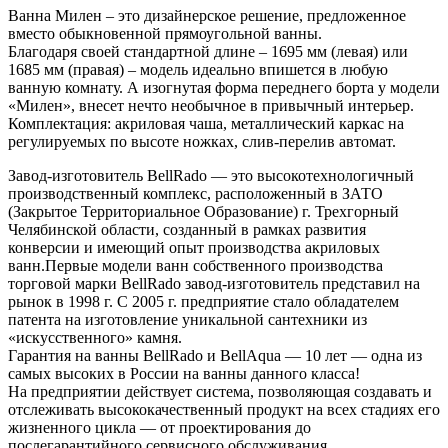
Ванна Милен – это дизайнерское решение, предложенное
вместо обыкновенной прямоугольной ванны.
Благодаря своей стандартной длине – 1695 мм (левая) или
1685 мм (правая) – модель идеально впишется в любую
ванную комнату. А изогнутая форма переднего борта у модели
«Милен», внесет нечто необычное в привычный интерьер.
Комплектация: акриловая чаша, металлический каркас на
регулируемых по высоте ножках, слив-перелив автомат.
Завод-изготовитель BellRado — это высокотехнологичный
производственный комплекс, расположенный в ЗАТО
(Закрытое Территориальное Образование) г. Трехгорный
Челябинской области, созданный в рамках развития
конверсии и имеющий опыт производства акриловых
ванн.Первые модели ванн собственного производства
торговой марки BellRado завод-изготовитель представил на
рынок в 1998 г. С 2005 г. предприятие стало обладателем
патента на изготовление уникальной сантехники из
«искусственного» камня.
Гарантия на ванны BellRado и BellAqua — 10 лет — одна из
самых высоких в России на ванны данного класса!
На предприятии действует система, позволяющая создавать и
отслеживать высококачественный продукт на всех стадиях его
жизненного цикла — от проектирования до
послегарантийного сервисного обслуживания.