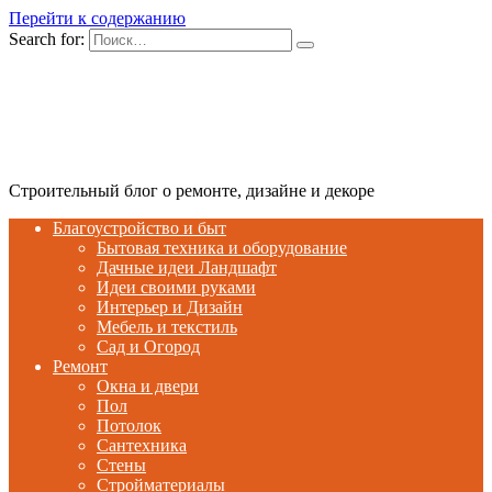
Перейти к содержанию
Search for:
Строительный блог о ремонте, дизайне и декоре
Благоустройство и быт
Бытовая техника и оборудование
Дачные идеи Ландшафт
Идеи своими руками
Интерьер и Дизайн
Мебель и текстиль
Сад и Огород
Ремонт
Окна и двери
Пол
Потолок
Сантехника
Стены
Стройматериалы