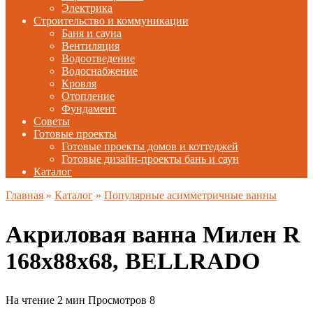
Электрика
Строительство и коммуникации
Баня и сауна
Вентиляция
Водоотведение
Водоснабжение
Кровля
Отопление
Фундамент
Советы
Готовые проекты
Готовые проекты домов и коттеджей
Готовые дизайн-проекты бань и саун
Каталог
Главная
»
Каталог
»
Популярные асимметричные ванны
Акриловая ванна Милен R
168х88х68, BELLRADO
На чтение
2 мин
Просмотров
8