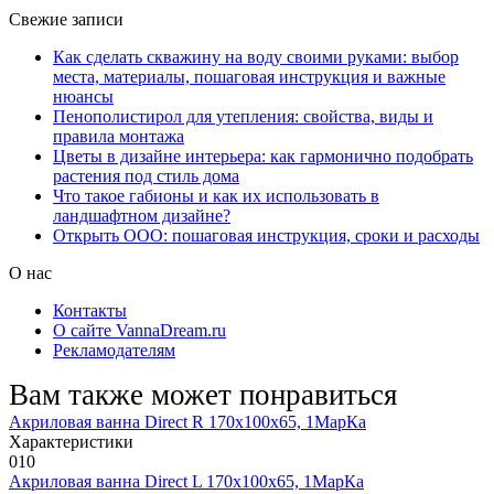
Свежие записи
Как сделать скважину на воду своими руками: выбор
места, материалы, пошаговая инструкция и важные
нюансы
Пенополистирол для утепления: свойства, виды и
правила монтажа
Цветы в дизайне интерьера: как гармонично подобрать
растения под стиль дома
Что такое габионы и как их использовать в
ландшафтном дизайне?
Открыть ООО: пошаговая инструкция, сроки и расходы
О нас
Контакты
О сайте VannaDream.ru
Рекламодателям
Вам также может понравиться
Акриловая ванна Direct R 170х100х65, 1МарКа
Характеристики
0
10
Акриловая ванна Direct L 170х100х65, 1МарКа