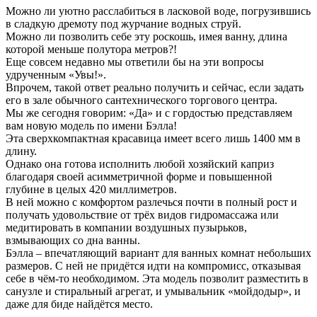
Можно ли уютно расслабиться в ласковой воде, погрузившись
в сладкую дремоту под журчание водных струй.
Можно ли позволить себе эту роскошь, имея ванну, длина
которой меньше полутора метров?!
Еще совсем недавно мы ответили бы на эти вопросы
удрученным «Увы!».
Впрочем, такой ответ реально получить и сейчас, если задать
его в зале обычного сантехнического торгового центра.
Мы же сегодня говорим: «Да» и с гордостью представляем
вам новую модель по имени Бэлла!
Эта сверхкомпактная красавица имеет всего лишь 1400 мм в
длину.
Однако она готова исполнить любой хозяйский каприз
благодаря своей асимметричной форме и повышенной
глубине в целых 420 миллиметров.
В ней можно с комфортом разлечься почти в полный рост и
получать удовольствие от трёх видов гидромассажа или
медитировать в компании воздушных пузырьков,
взмывающих со дна ванны.
Бэлла – впечатляющий вариант для ванных комнат небольших
размеров. С ней не придётся идти на компромисс, отказывая
себе в чём-то необходимом. Эта модель позволит разместить в
санузле и стиральный агрегат, и умывальник «мойдодыр», и
даже для биде найдётся место.