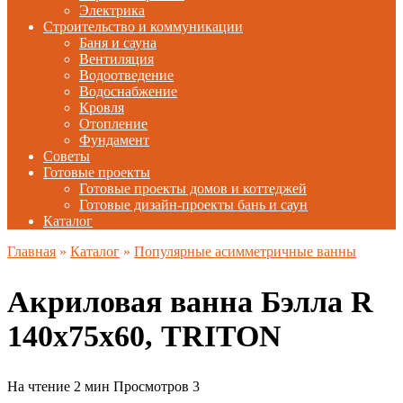
Электрика
Строительство и коммуникации
Баня и сауна
Вентиляция
Водоотведение
Водоснабжение
Кровля
Отопление
Фундамент
Советы
Готовые проекты
Готовые проекты домов и коттеджей
Готовые дизайн-проекты бань и саун
Каталог
Главная
»
Каталог
»
Популярные асимметричные ванны
Акриловая ванна Бэлла R
140х75х60, TRITON
На чтение
2 мин
Просмотров
3