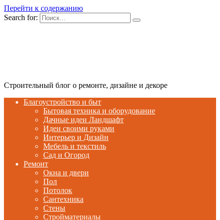
Перейти к содержанию
Search for:
Строительный блог о ремонте, дизайне и декоре
Благоустройство и быт
Бытовая техника и оборудование
Дачные идеи Ландшафт
Идеи своими руками
Интерьер и Дизайн
Мебель и текстиль
Сад и Огород
Ремонт
Окна и двери
Пол
Потолок
Сантехника
Стены
Стройматериалы