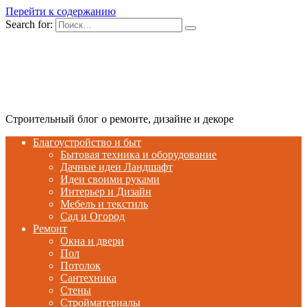
Перейти к содержанию
Search for:
Строительный блог о ремонте, дизайне и декоре
Благоустройство и быт
Бытовая техника и оборудование
Дачные идеи Ландшафт
Идеи своими руками
Интерьер и Дизайн
Мебель и текстиль
Сад и Огород
Ремонт
Окна и двери
Пол
Потолок
Сантехника
Стены
Стройматериалы