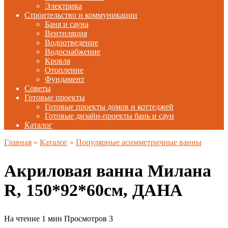
Электрика
Строительство и коммуникации
Баня и сауна
Вентиляция
Водоотведение
Водоснабжение
Кровля
Отопление
Фундамент
Советы
Готовые проекты
Готовые проекты домов и коттеджей
Готовые дизайн-проекты бань и саун
Каталог
Главная
»
Каталог
»
Популярные асимметричные ванны
Акриловая ванна Милана
R, 150*92*60см, ДАНА
На чтение
1 мин
Просмотров
3