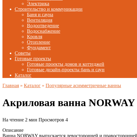
Электрика
Строительство и коммуникации
Баня и сауна
Вентиляция
Водоотведение
Водоснабжение
Кровля
Отопление
Фундамент
Советы
Готовые проекты
Готовые проекты домов и коттеджей
Готовые дизайн-проекты бань и саун
Каталог
Главная
»
Каталог
»
Популярные асимметричные ванны
Акриловая ванна NORWAY R
На чтение
2 мин
Просмотров
4
Описание
Ванна NORWAY выпускается левосторонней и правосторонне