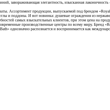
иний, завораживающая элегантность, изысканная лаконичность —
наты. Ассортимент продукции, выпускаемой под брендом «Royal
глы и поддоны. И вот новинка: душевые ограждения из нержав
ебностей самых взыскательных клиентов, при этом цена на прод
овременные производственные центры по всему миру. Бренд «Roy
Bath» однозначно распознается и воспринимается как междунаро