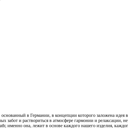
снованный в Германии, в концепции которого заложена идея во
ых забот и раствориться в атмосфере гармонии и релаксации, н
th; именно она, лежит в основе каждого нашего изделия, кажд