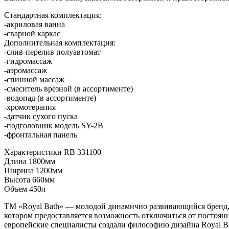
Стандартная комплектация:
-акриловая ванна
-сварной каркас
Дополнительная комплектация:
-слив-перелив полуавтомат
-гидромассаж
-аэромассаж
-спинной массаж
-смеситель врезной (в ассортименте)
-водопад (в ассортименте)
-хромотерапия
-датчик сухого пуска
-подголовник модель SY-2B
-фронтальная панель
Характеристики RB 331100
Длина 1800мм
Ширина 1200мм
Высота 660мм
Объем 450л
ТМ «Royal Bath» — молодой динамично развивающийся бренд, о
котором предоставляется возможность отключиться от постоянн
европейские специалисты создали философию дизайна Royal Ba