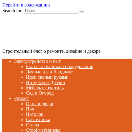
Перейти к содержанию
Search for:
Строительный блог о ремонте, дизайне и декоре
Благоустройство и быт
Бытовая техника и оборудование
Дачные идеи Ландшафт
Идеи своими руками
Интерьер и Дизайн
Мебель и текстиль
Сад и Огород
Ремонт
Окна и двери
Пол
Потолок
Сантехника
Стены
Стройматериалы