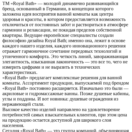
ТМ «Royal Bath» — молодой динамично развивающийся
бренд, основанный в Германии, в концепции которого
заложена идея восприятия ванной комнаты как центра
здоровья и красоты, в котором предоставляется возможность
отключиться от постоянных забот и раствориться в атмосфере
гармонии и релаксации, не покидая пределов собственной
квартиры. Ведущие европейские специалисты создали
философию дизайна Royal Bath; именно она, лежит в основе
каждого нашего изделия, каждого инновационного решения
отражает гармоничное сочетание передовых технологий и
утонченного комфорта. Это четкость линий, завораживающая
элегантность, изысканная лаконичность — это все то, чего не
измерить цифрами и не выразить в технических
характеристиках.
«Royal Bath» предлагает комплексные решения для ванной
комнаты. Ассортимент продукции, выпускаемой под брендом
«Royal Bath» постоянно расширяется. Изначально это были —
акриловые и гидромассажные ванны. Позже душевые кабины,
углы и поддоны. И вот новинка: душевые ограждения из
нержавеющей стали.
Высокое качество изделий направлено на удовлетворение
потребностей самых взыскательных клиентов, при этом цена
на продукцию остается доступной для широкого слоя
населения.
Сегодня «Royal Bath» — это группа компаний, объединяющая