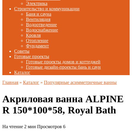
Электрика
Строительство и коммуникации
Баня и сауна
Вентиляция
Водоотведение
Водоснабжение
Кровля
Отопление
Фундамент
Советы
Готовые проекты
Готовые проекты домов и коттеджей
Готовые дизайн-проекты бань и саун
Каталог
Главная
»
Каталог
»
Популярные асимметричные ванны
Акриловая ванна ALPINE
R 150*100*58, Royal Bath
На чтение
2 мин
Просмотров
6