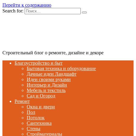
Перейти к содержанию
Search for:
Строительный блог о ремонте, дизайне и декоре
Благоустройство и быт
Бытовая техника и оборудование
Дачные идеи Ландшафт
Идеи своими руками
Интерьер и Дизайн
Мебель и текстиль
Сад и Огород
Ремонт
Окна и двери
Пол
Потолок
Сантехника
Стены
Стройматериалы