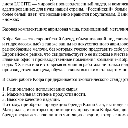
листа LUCITE — мировой производственный лидер, и комплекту
адаптированных для нужд нашей страны. «Российский» белый ц
более белый цвет, что несомненно нравится покупателям. Ванн
«ножках».
Базовая комплектация: акриловая чаша, полноценный металлич
Kolpa San — это европейский бренд, объединяющий под своим 
и гидромассажные) а так же ванны из искусственного акрилово
разнообразные мелочи, без которых тяжело представить себе 
Европейском рынке, что свидетельствует о ее высоком качеств
Главный офис и производственные помещения компании»Kolpa d
годах ХХ века и все это время компания работала не только н
производственные цеха, обучала своим высоким стандартам но
В своей работе Kolpa придерживается экологического стандарт
1. Рациональное использование сырья.
2. Максимальная степень продуктивности.
3. Высокое качество изделий.
Поэтому, приобретая продукцию бренда Колпа-Сан, вы получае
Материалы, из которых производится продукция Kolpa-San, до
бренд предлагает свою линию чистящих средств, которые помо