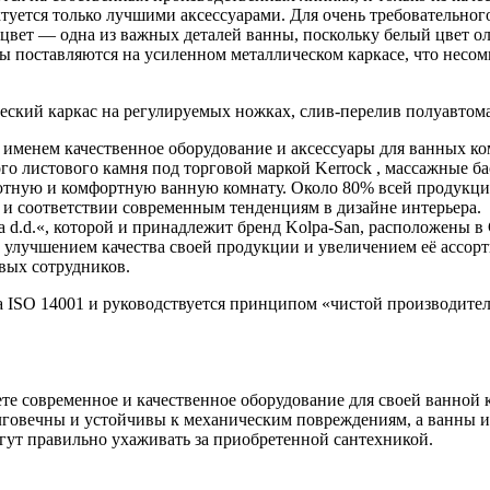
ется только лучшими аксессуарами. Для очень требовательного
вет — одна из важных деталей ванны, поскольку белый цвет ол
ы поставляются на усиленном металлическом каркасе, что несом
еский каркас на регулируемых ножках, слив-перелив полуавтома
именем качественное оборудование и аксессуары для ванных ком
го листового камня под торговой маркой Kerrock , массажные б
уютную и комфортную ванную комнату. Около 80% всей продукции
е и соответствии современным тенденциям в дизайне интерьера.
.d.«, которой и принадлежит бренд Kolpa-San, расположены в С
ад улучшением качества своей продукции и увеличением её ассор
вых сотрудников.
а ISO 14001 и руководствуется принципом «чистой производител
те современное и качественное оборудование для своей ванной 
лговечны и устойчивы к механическим повреждениям, а ванны и
гут правильно ухаживать за приобретенной сантехникой.