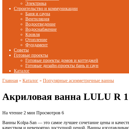
Электрика
Строительство и коммуникации
Баня и сауна
Вентиляция
Водоотведение
Водоснабжение
Кровля
Отопление
Фундамент
Советы
Готовые проекты
Готовые проекты домов и коттеджей
Готовые дизайн-проекты бань и саун
Каталог
Главная
»
Каталог
»
Популярные асимметричные ванны
Акриловая ванна LULU R 17
На чтение
2 мин
Просмотров
6
Ванны Kolpa-San — это самое лучшее сочетание цены и качест
качеством и невероятно доступной ценой. Ванны изготавливают