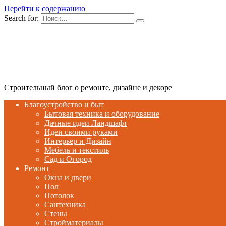
Перейти к содержанию
Search for:
Строительный блог о ремонте, дизайне и декоре
Благоустройство и быт
Бытовая техника и оборудование
Дачные идеи Ландшафт
Идеи своими руками
Интерьер и Дизайн
Мебель и текстиль
Сад и Огород
Ремонт
Окна и двери
Пол
Потолок
Сантехника
Стены
Стройматериалы