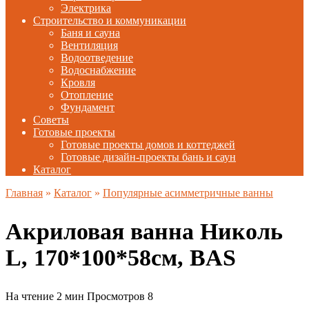
Электрика
Строительство и коммуникации
Баня и сауна
Вентиляция
Водоотведение
Водоснабжение
Кровля
Отопление
Фундамент
Советы
Готовые проекты
Готовые проекты домов и коттеджей
Готовые дизайн-проекты бань и саун
Каталог
Главная
»
Каталог
»
Популярные асимметричные ванны
Акриловая ванна Николь
L, 170*100*58см, BAS
На чтение
2 мин
Просмотров
8