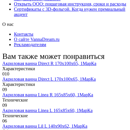
Открыть ООО: пошаговая инструкция, сроки и расходы
Сертификаты с 3D-фольгой. Когда нужен премиальный
акцент
О нас
Контакты
О сайте VannaDream.ru
Рекламодателям
Вам также может понравиться
Акриловая ванна Direct R 170х100х65, 1МарКа
Характеристики
0
10
Акриловая ванна Direct L 170х100х65, 1МарКа
Характеристики
0
9
Акриловая ванна Linea R 165х85х60, 1МарКа
Технические
0
9
Акриловая ванна Linea L 165х85х60, 1МарКа
Технические
0
6
Акриловая ванна Lil L 140х90х62, 1МарКа