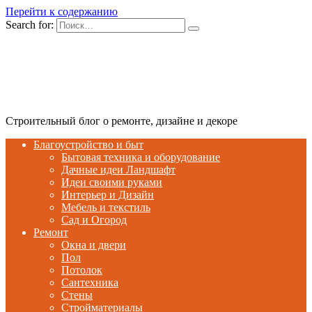
Перейти к содержанию
Search for:
Строительный блог о ремонте, дизайне и декоре
Благоустройство и быт
Бытовая техника и оборудование
Дачные идеи Ландшафт
Идеи своими руками
Интерьер и Дизайн
Мебель и текстиль
Сад и Огород
Ремонт
Окна и двери
Пол
Потолок
Сантехника
Стены
Стройматериалы