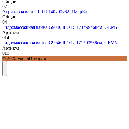
Общие
0
7
Акриловая ванна Lil R 140х90х62, 1МарКа
Общие
0
4
Гидромассажная ванна G9046 II O R, 171*99*68см, GEMY
Артикул
0
14
Гидромассажная ванна G9046 II O L, 171*99*68см, GEMY
Артикул
0
10
© 2026 VannaDream.ru