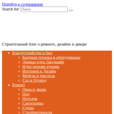
Перейти к содержанию
Search for:
Строительный блог о ремонте, дизайне и декоре
Благоустройство и быт
Бытовая техника и оборудование
Дачные идеи Ландшафт
Идеи своими руками
Интерьер и Дизайн
Мебель и текстиль
Сад и Огород
Ремонт
Окна и двери
Пол
Потолок
Сантехника
Стены
Стройматериалы