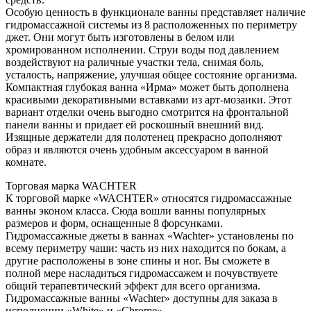
Особую ценность в функционале ванны представляет наличие
гидромассажной системы из 8 расположенных по периметру
джет. Они могут быть изготовлены в белом или
хромированном исполнении. Струи воды под давлением
воздействуют на раличные участки тела, снимая боль,
усталость, напряжение, улучшая общее состояние организма.
Компактная глубокая ванна «Ирма» может быть дополнена
красивыми декоративными вставками из арт-мозаики. Этот
вариант отделки очень выгодно смотрится на фронтальной
панели ванны и придает ей роскошный внешний вид.
Изящные держатели для полотенец прекрасно дополняют
образ и являются очень удобным аксессуаром в ванной
комнате.
Торговая марка WACHTER
К торговой марке «WACHTER» относятся гидромассажные
ванны эконом класса. Сюда вошли ванны популярных
размеров и форм, оснащенные 8 форсунками.
Гидромассажные джеты в ваннах «Wachter» установлены по
всему периметру чаши: часть из них находится по бокам, а
другие расположены в зоне спины и ног. Вы сможете в
полной мере насладиться гидромассажем и почувствуете
общий терапевтический эффект для всего организма.
Гидромассажные ванны «Wachter» доступны для заказа в
исполнении «White» и «Chrome».