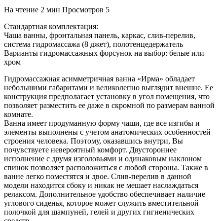
На чтение
2 мин
Просмотров
5
Стандартная комплектация:
Чаша ванны, фронтальная панель, каркас, слив-перелив,
система гидромассажа (8 джет), полотенцедержатель
Варианты гидромассажных форсунок на выбор: белые или
хром
Гидромассажная асимметричная ванна «Ирма» обладает
небольшими габаритами и великолепно выглядит внешне. Ее
конструкция предполагает установку в угол помещения, что
позволяет разместить ее даже в скромной по размерам ванной
комнате.
Ванна имеет продуманную форму чаши, где все изгибы и
элементы выполнены с учетом анатомических особенностей
строения человека. Поэтому, оказавшись внутри, Вы
почувствуете невероятный комфорт. Двустороннее
исполнение с двумя изголовьями и одинаковым наклоном
спинок позволяет расположиться с любой стороны. Также в
ванне легко поместятся и двое. Слив-перелив в данной
модели находится сбоку и никак не мешает наслаждаться
релаксом. Дополнительное удобство обеспечивает наличие
углового сиденья, которое может служить вместительной
полочкой для шампуней, гелей и других гигиенических
средств.