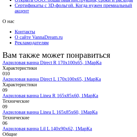
Сертификаты с 3D-фольгой. Когда нужен премиальный
акцент
О нас
Контакты
О сайте VannaDream.ru
Рекламодателям
Вам также может понравиться
Акриловая ванна Direct R 170х100х65, 1МарКа
Характеристики
0
10
Акриловая ванна Direct L 170х100х65, 1МарКа
Характеристики
0
9
Акриловая ванна Linea R 165х85х60, 1МарКа
Технические
0
9
Акриловая ванна Linea L 165х85х60, 1МарКа
Технические
0
6
Акриловая ванна Lil L 140х90х62, 1МарКа
Общие