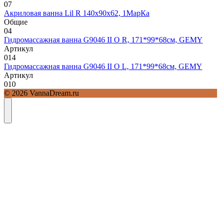
0
7
Акриловая ванна Lil R 140х90х62, 1МарКа
Общие
0
4
Гидромассажная ванна G9046 II O R, 171*99*68см, GEMY
Артикул
0
14
Гидромассажная ванна G9046 II O L, 171*99*68см, GEMY
Артикул
0
10
© 2026 VannaDream.ru