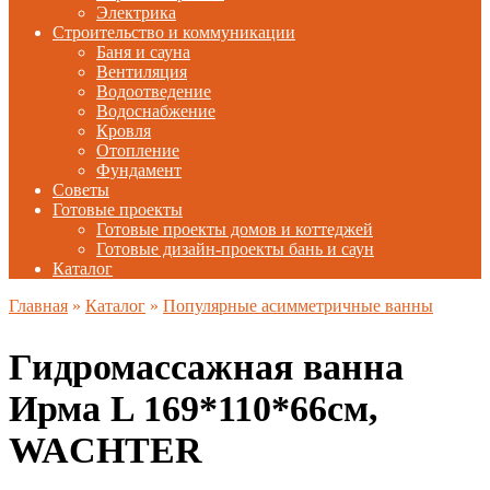
Электрика
Строительство и коммуникации
Баня и сауна
Вентиляция
Водоотведение
Водоснабжение
Кровля
Отопление
Фундамент
Советы
Готовые проекты
Готовые проекты домов и коттеджей
Готовые дизайн-проекты бань и саун
Каталог
Главная
»
Каталог
»
Популярные асимметричные ванны
Гидромассажная ванна
Ирма L 169*110*66см,
WACHTER