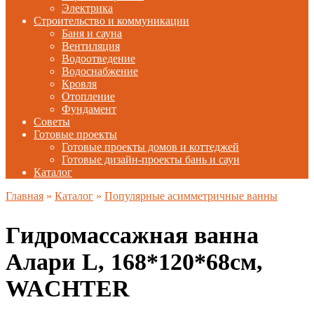
Электрика
Строительство и коммуникации
Баня и сауна
Вентиляция
Водоотведение
Водоснабжение
Кровля
Отопление
Фундамент
Советы
Готовые проекты
Готовые проекты домов и коттеджей
Готовые дизайн-проекты бань и саун
Каталог
Главная
»
Каталог
»
Популярные асимметричные ванны
Гидромассажная ванна
Алари L, 168*120*68см,
WACHTER