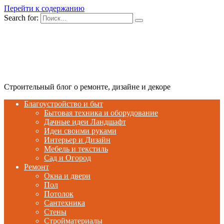
Перейти к содержанию
Search for:
Строительный блог о ремонте, дизайне и декоре
Благоустройство и быт
Бытовая техника и оборудование
Дачные идеи Ландшафт
Идеи своими руками
Интерьер и Дизайн
Мебель и текстиль
Сад и Огород
Ремонт
Окна и двери
Пол
Потолок
Сантехника
Стены
Стройматериалы