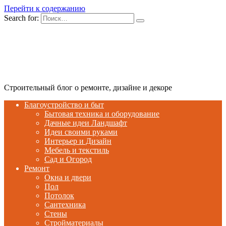
Перейти к содержанию
Search for:
Строительный блог о ремонте, дизайне и декоре
Благоустройство и быт
Бытовая техника и оборудование
Дачные идеи Ландшафт
Идеи своими руками
Интерьер и Дизайн
Мебель и текстиль
Сад и Огород
Ремонт
Окна и двери
Пол
Потолок
Сантехника
Стены
Стройматериалы