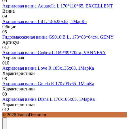
0
9
Акриловая ванна Aquarella L 170*110*65, EXCELLENT
Ванна
0
9
Акриловая ванна Lil L 140х90х62, 1МарКа
Общие
0
5
Гидромассажная ванна G9010 B L, 173*83*64см, GEMY
Артикул
0
17
Акриловая ванна София L 169*99*70см, VANNESA
Акриловая
0
10
Акриловая ванна Love R 185х135х68, 1МарКа
Характеристики
0
8
Акриловая ванна Gracia R 170х99х65, 1МарКа
Характеристики
0
8
Акриловая ванна Diana L 170х105х65, 1МарКа
Характеристики
0
12
© 2026 VannaDream.ru