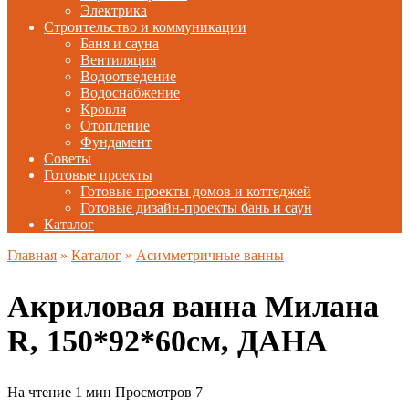
Электрика
Строительство и коммуникации
Баня и сауна
Вентиляция
Водоотведение
Водоснабжение
Кровля
Отопление
Фундамент
Советы
Готовые проекты
Готовые проекты домов и коттеджей
Готовые дизайн-проекты бань и саун
Каталог
Главная
»
Каталог
»
Асимметричные ванны
Акриловая ванна Милана
R, 150*92*60см, ДАНА
На чтение
1 мин
Просмотров
7